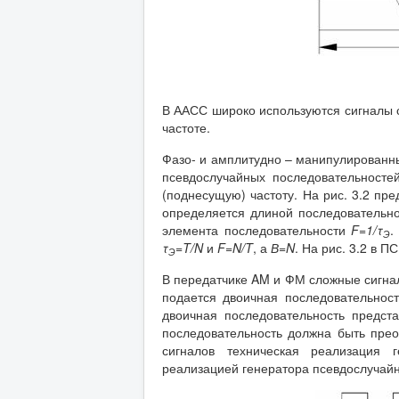
В ААСС широко используются сигналы 
частоте.
Фазо- и амплитудно – манипулированн
псевдослучайных последовательност
(поднесущую) частоту. На рис. 3.2 п
определяется длиной последовательн
элемента последовательности
F
=1/τ
.
Э
τ
=
T
/
N
и
F
=
N
/
T
, а
В=
N
. На рис. 3.2 в 
Э
В передатчике AM и ФМ сложные сигнал
подается двоичная последовательнос
двоичная последовательность предст
последовательность должна быть прео
сигналов техническая реализация 
реализацией генератора псевдослучайн