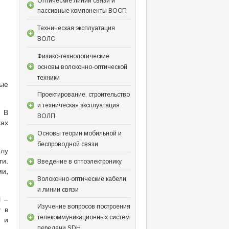
Оптические линии связи и
пассивные компоненты ВОСП
Техническая эксплуатация
ВОЛС
Физико-технологические
основы волоконно-оптической
техники
ые
Проектирование, строительство
и техническая эксплуатация
. В
ВОЛП
ках
Основы теории мобильной и
беспроводной связи
илу
ти.
Введение в оптоэлектронику
ми,
Волоконно-оптические кабели
и линии связи
Ч –
Изучение вопросов построения
у в
телекоммуникационных систем
й и
передачи SDH