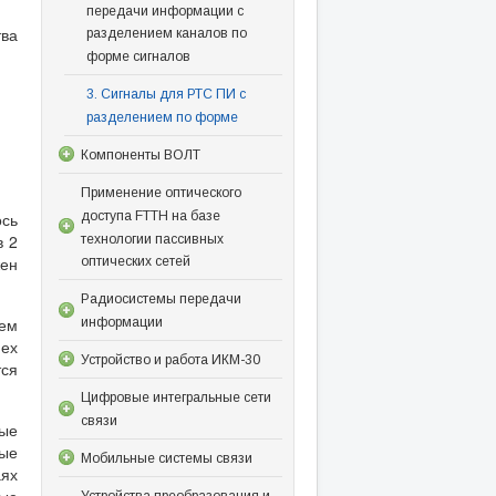
передачи информации с
ва
разделением каналов по
форме сигналов
3. Сигналы для РТС ПИ с
разделением по форме
Компоненты ВОЛТ
Применение оптического
доступа FTTH на базе
ось
в 2
технологии пассивных
жен
оптических сетей
Радиосистемы передачи
ем
информации
мех
Устройство и работа ИКМ-30
тся
Цифровые интегральные сети
связи
рые
ные
Мобильные системы связи
ях
Устройства преобразования и