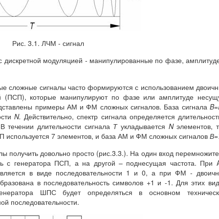
Рис. 3.1. ЛЧМ - сигнал
с дискретной модуляцией - манипулированные по фазе, амплитуд
ые сложные сигналы часто формируются с использованием двоич
ей (ПСП), которые манипулируют по фазе или амплитуде несу
редставлены примеры АМ и ФМ сложных сигналов. База сигнала
B
=
ости
N
.
Действительно, спектр сигнала определяется длительнос
 В течении длительности сигнала
Т
укладывается
N
элементов, т
ПСП используется 7 элементов, и база АМ и ФМ сложных сигналов
В=
ы получить довольно просто (рис.3.3.). На один вход перемножит
ть с генератора ПСП, а на другой – поднесущая частота. При
авляется в виде последовательности 1 и 0, а при ФМ - двоич
бразована в последовательность символов +1 и -1. Для этих ви
генератора ШПС будет определяться в основном техническ
ой последовательности.