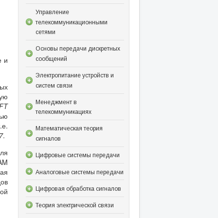
Управление
телекоммуникационными
сетями
Основы передачи дискретных
е и
сообщений
Электропитание устройств и
ных
систем связи
щую
Менеджмент в
FT
телекоммуникациях
тью
.е.
Математическая теория
7
.
сигналов
еля
Цифровые системы передачи
 AM
ная
Аналоговые системы передачи
дов
Цифровая обработка сигналов
ой
Теория электрической связи