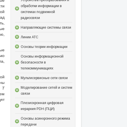
ные
сти
обработки информации в
ной
системах подвижной
над
радиосвязи
ть,
Направляющие системы связи
ные
ью,
Линии АТС
Основы теории информации
ные
ько
Основы информационной
ла,
безопасности в
телекоммуникациях
ной
Мультисервисные сети связи
тны
и
Т
Моделирование сетей и систем
ъем
связи
дят
Плезиохронная цифровая
иерархия PDH (ПЦИ)
Основы асинхронного режима
передачи