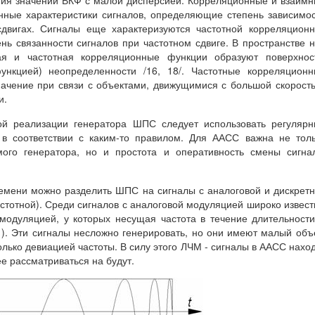
ния значений ВКФ с малой дисперсией. Корреляционные и взаим
нные характеристики сигналов, определяющие степень зависимо
двигах. Сигналы еще характеризуются частотной корреляцион
нь связанности сигналов при частотном сдвиге. В пространстве 
ная и частотная корреляционные функции образуют поверхнос
ункцией) неопределенности /16, 18/. Частотные корреляцион
ачение при связи с объектами, движущимися с большой скорост
и.
ой реализации генератора ШПС следует использовать регуляр
 в соответствии с каким-то правилом. Для ААСС важна не тол
мого генератора, но и простота и оперативность смены сигна
ремени можно разделить ШПС на сигналы с аналоговой и дискрет
стотной). Среди сигналов с аналоговой модуляцией широко извес
модуляцией, у которых несущая частота в течение длительност
1). Эти сигналы несложно генерировать, но они имеют малый об
олько девиацией частоты. В силу этого ЛЧМ - сигналы в ААСС нахо
е рассматриваться на будут.