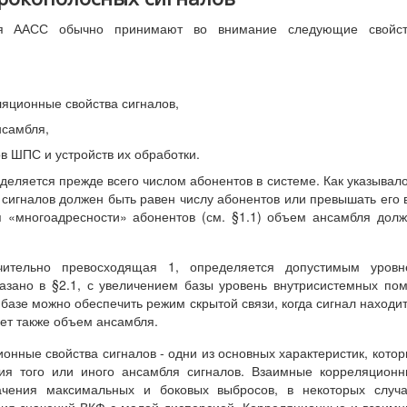
ля ААСС обычно принимают во внимание следующие свойст
яционные свойства сигналов,
нсамбля,
в ШПС и устройств их обработки.
еляется прежде всего числом абонентов в системе. Как указывал
сигналов должен быть равен числу абонентов или превышать его 
я «многоадресности» абонентов (см. §1.1) объем ансамбля дол
ительно превосходящая 1, определяется допустимым уровн
азано в §2.1, с увеличением базы уровень внутрисистемных по
базе можно обеспечить режим скрытой связи, когда сигнал находи
ет также объем ансамбля.
нные свойства сигналов - одни из основных характеристик, кото
ия того или иного ансамбля сигналов. Взаимные корреляцион
чения максимальных и боковых выбросов, в некоторых случа