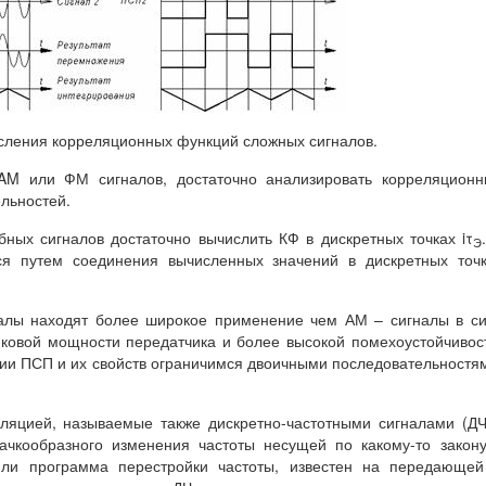
исления корреляционных функций сложных сигналов.
AM или ФМ сигналов, достаточно анализировать корреляционн
льностей.
бных сигналов достаточно вычислить КФ в дискретных точках iτ
Э
ся путем соединения вычисленных значений в дискретных точ
алы находят более широкое применение чем АМ – сигналы в с
ковой мощности передатчика и более высокой помехоустойчивос
ии ПСП и их свойств ограничимся двоичными последовательностя
уляцией, называемые также дискретно-частотными сигналами (Д
качкообразного изменения частоты несущей по какому-то закон
 или программа перестройки частоты, известен на передающе