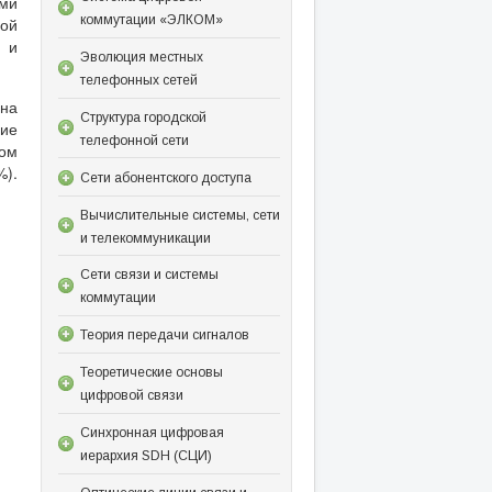
ми
коммутации «ЭЛКОМ»
ой
 и
Эволюция местных
телефонных сетей
 на
Структура городской
чие
телефонной сети
ном
).
Сети абонентского доступа
Вычислительные системы, сети
и телекоммуникации
Сети связи и системы
коммутации
Теория передачи сигналов
Теоретические основы
цифровой связи
Синхронная цифровая
иерархия SDH (СЦИ)