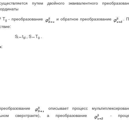
уществляется путем двойного эквивалентного преобразован
оординаты
ª T
- преобразование
и обратное преобразование
. 
g
ствие:
S
↔t
, S↔T
.
i
gi
g
к:
 преобразование
описывает процесс мультиплексирован
ельном сверхтракте), а преобразование
- проце