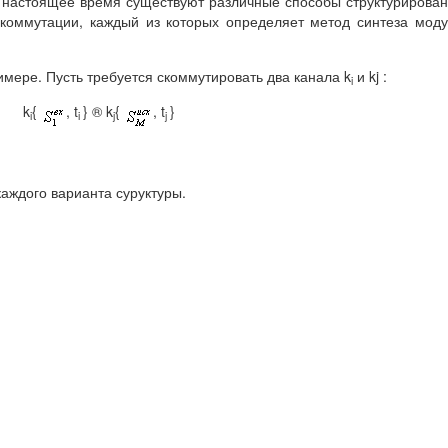
В настоящее время существуют различные способы структурирова
 коммутации, каждый из которых определяет метод синтеза мод
мере. Пусть требуется скоммутировать два канала k
и kj :
i
k
{
, t
} ® k
{
, t
}
i
i
j
j
аждого варианта суруктуры.