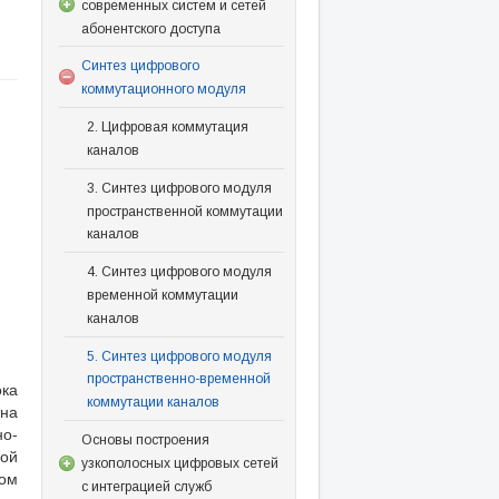
современных систем и сетей
абонентского доступа
Синтез цифрового
коммутационного модуля
2. Цифровая коммутация
каналов
3. Синтез цифрового модуля
пространственной коммутации
каналов
4. Синтез цифрового модуля
временной коммутации
каналов
5. Синтез цифрового модуля
пространственно-временной
ка
коммутации каналов
на
о-
Основы построения
ной
узкополосных цифровых сетей
том
с интеграцией служб