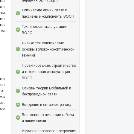
 на
иерархия SDH (СЦИ)
вая
Оптические линии связи и
лы
пассивные компоненты ВОСП
ние
 на
Техническая эксплуатация
лом
ВОЛС
Физико-технологические
основы волоконно-оптической
техники
Проектирование, строительство
и техническая эксплуатация
ни
ВОЛП
ся
Основы теории мобильной и
 от
беспроводной связи
ёма
.е.
Введение в оптоэлектронику
ное
Волоконно-оптические кабели
и линии связи
Изучение вопросов построения