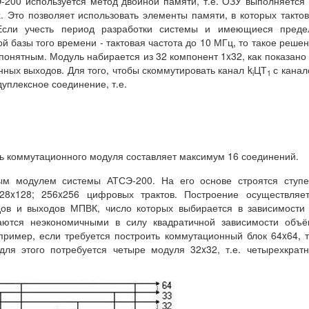
200 используется метод двойной памяти, т.е. ОЗУ выполняется
 Это позволяет использовать элементы памяти, в которых такто
Если учесть период разработки системы и имеющиеся преде
 базы того времени - тактовая частота до 10 МГц, то такое реше
понятным. Модуль набирается из 32 компонент 1x32, как показано
ных выходов. Для того, чтобы скоммутировать канал k
ЦТ
с кана
i
1
дуплексное соединение, т.е.
ь коммутационного модуля составляет максимум 16 соединений.
м модулем системы АТСЭ-200. На его основе строятся ступе
28x128; 256x256 цифровых трактов. Построение осуществляет
ов и выходов МПВК, число которых выбирается в зависимости
чаются неэкономичными в силу квадратичной зависимости объ
ример, если требуется построить коммутационный блок 64x64, т
для этого потребуется четыре модуля 32x32, т.е. четырехкрат