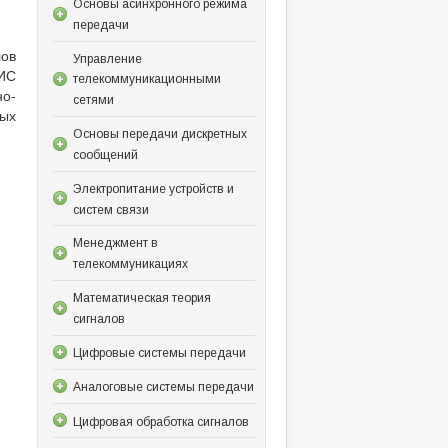
Основы асинхронного режима
передачи
ов
Управление
 ИС
телекоммуникационными
но-
сетями
ных
Основы передачи дискретных
сообщений
Электропитание устройств и
систем связи
Менеджмент в
телекоммуникациях
Математическая теория
сигналов
Цифровые системы передачи
Аналоговые системы передачи
Цифровая обработка сигналов