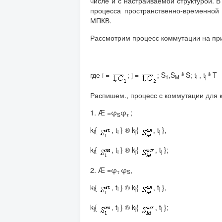
числе и с настраиваемой структурой. 
процесса пространственно-временной
МПКВ.
Рассмотрим процесс коммутации на при
где i =
; j =
; S
,S
ª S; t
, t
ª T
1
M
i
j
Распишем., процесс с коммутации для к
1. Æ =φ
φ
;
S
τ
k
{
, t
} ® k
{
, t
},
i
i
j
j
k
{
, t
} ® k
{
, t
};
i
i
j
j
2. Æ =φ
φ
,
τ
S
k
{
, t
} ® k
{
, t
},
i
i
j
j
k
{
, t
} ® k
{
, t
};
j
j
j
j