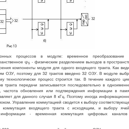
ионных процессов в модуле: временное преобразование
транственное φ
- физическим разделением выходов в пространст
S
оения компоненты модуля для одного входящего тракта. Как вид
им ОЗУ, поэтому для 32 трактов введено 32 ОЗУ. В модуле выб
у технологически процесс cтроится так. В течение каждого ци
в тракта передачи записывается последовательно в одноимен
, частота обновления или подтверждения информации в памя
авляет для данного случая 8 кГц. Поэтому иногда информацион
локом. Управление коммутацией сводится к выбору соответствующ
я коммутация входящего тракта с исходящим, и выбору ячей
 информации - временная коммутация цифровых каналов