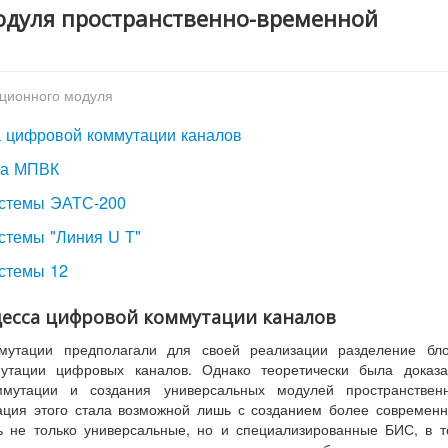
модуля пространственно-временной
ционного модуля
а цифровой коммутации каналов
еза МПВК
истемы ЭАТС-200
стемы "Линия U Т"
истемы 12
цесса цифровой коммутации каналов
мутации предполагали для своей реализации разделение бло
утации цифровых каналов. Однако теоретически была доказа
ммутации и создания универсальных модулей пространственн
ция этого стала возможной лишь с созданием более современ
ть не только универсальные, но и специализированные БИС, в 