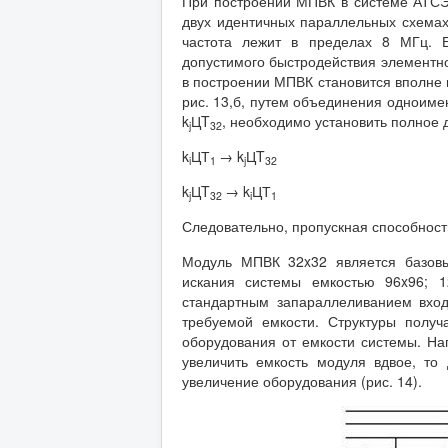
При построении МПВК в системе АТСЭ-
двух идентичных параллельных схемах.
частота лежит в пределах 8 МГц. 
допустимого быстродействия элементной
в построении МПВК становится вполне 
рис. 13,б, путем объединения одноимен
k
ЦT
, необходимо установить полное 
j
32
k
ЦТ
→ k
ЦT
i
1
j
32
k
ЦT
→ k
ЦТ
j
32
i
1
Следовательно, пропускная способност
Модуль МПВК 32x32 является базовы
искания системы емкостью 96x96; 1
стандартным запараллеливанием вход
требуемой емкости. Структуры полу
оборудования от емкости системы. Нап
увеличить емкость модуля вдвое, то 
увеличение оборудования (рис. 14).