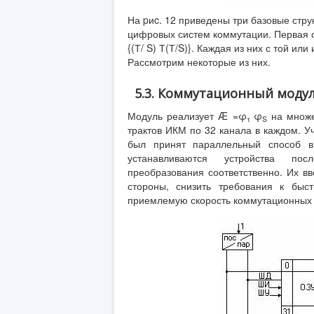
На pиc. 12 приведены три базовые стр
цифровых систем коммутации. Первая ст
{(Т/ S) Т(Т/S)}. Каждая из них с той 
Рассмотрим некоторые из них.
5.3. Коммутационный модул
Модуль реализует Æ =φ
φ
на множе
τ
S
трактов ИКМ по 32 канала в каждом. У
был принят параллельный способ 
устанавливаются устройства после
преобразования соответственно. Их вв
стороны, снизить требования к быс
приемлемую скорость коммутационных 