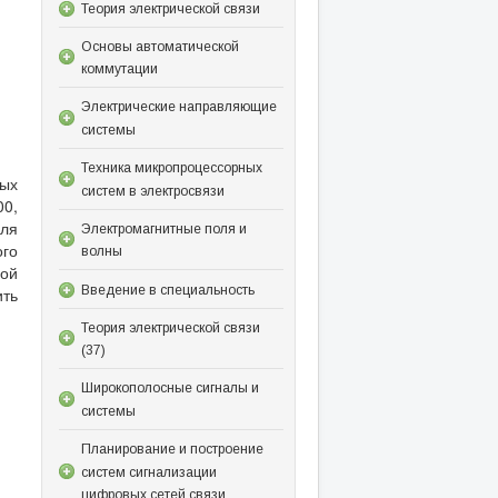
Теория электрической связи
Основы автоматической
коммутации
Электрические направляющие
системы
Техника микропроцессорных
вых
систем в электросвязи
00,
ля
Электромагнитные поля и
го
волны
ной
Введение в специальность
ить
Теория электрической связи
(37)
Широкополосные сигналы и
системы
Планирование и построение
систем сигнализации
цифровых сетей связи