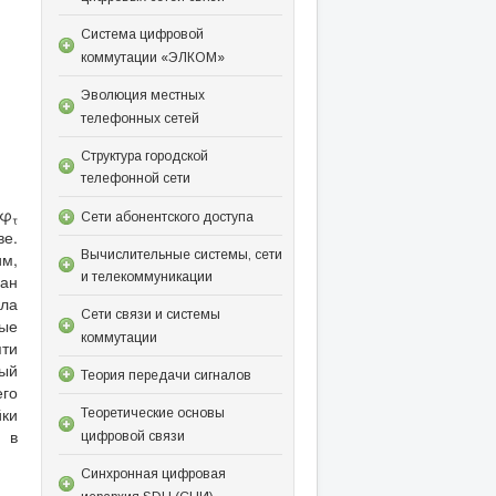
Система цифровой
коммутации «ЭЛКОМ»
Эволюция местных
телефонных сетей
Структура городской
телефонной сети
 φ
Сети абонентского доступа
τ
ве.
Вычислительные системы, сети
им,
и телекоммуникации
ран
кла
Сети связи и системы
ные
коммутации
ти
ный
Теория передачи сигналов
его
ки
Теоретические основы
 в
цифровой связи
Синхронная цифровая