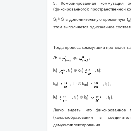
3. Комбинированная коммутация ос
(фиксированного): пространственной к
S
ª S в дополнительную временную t
i
gi
этом выполняется однозначное соответ
Тогда процесс коммутации протекает та
Æ =
φ
;
τ
k
{
, t
} ® k
{
, t
};
i
i
n
i
k
{
, t
} ® k
{
, t
};
n
i
m
j
k
{
, t
} ® k
{
, t
}.
i
i
j
j
Легко видеть, что фиксированное
(каналообразования в соединит
демультиплексирования.