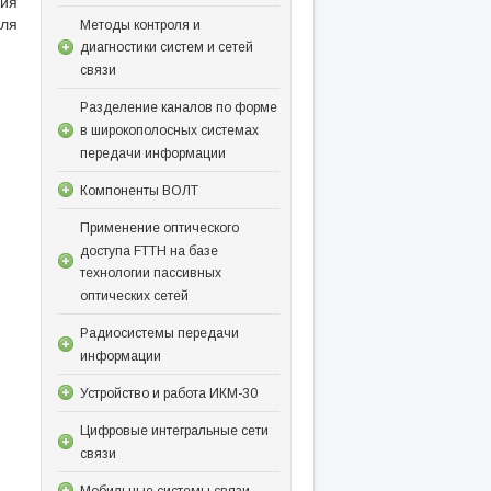
ния
уля
Методы контроля и
диагностики систем и сетей
связи
Разделение каналов по форме
в широкополосных системах
передачи информации
Компоненты ВОЛТ
Применение оптического
доступа FTTH на базе
технологии пассивных
оптических сетей
Радиосистемы передачи
информации
Устройство и работа ИКМ-30
Цифровые интегральные сети
связи
Мобильные системы связи