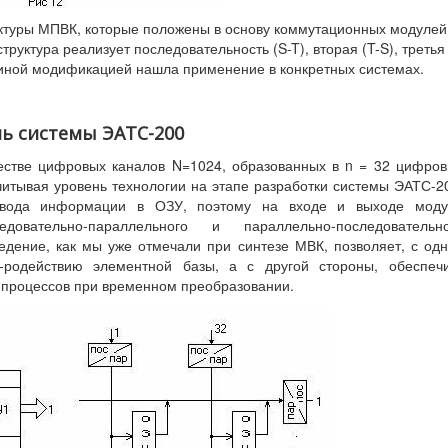
уктуры МПВК, которые положены в основу коммутационных модулей
руктура реализует последовательность (S-T), вторая (T-S), третья
или иной модификацией нашла применение в конкретных системах.
ь системы ЭАТС-200
стве цифровых каналов N=1024, образованных в n = 32 цифро
читывая уровень технологии на этапе разработки системы ЭАТС-2
ввода информации в ОЗУ, поэтому на входе и выходе моду
довательно-параллельного и параллельно-последовательно
едение, как мы уже отмечали при синтезе МВК, позволяет, с од
т-родействию элементной базы, а с другой стороны, обеспеч
процессов при временном преобразовании.