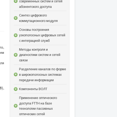
современных систем и сетей
абонентского доступа
Синтез цифрового
коммутационного модуля
Основы построения
узкополосных цифровых сетей
с интеграцией служб
го,
Методы контроля и
рим
диагностики систем и сетей
связи
Для
Разделение каналов по форме
в широкополосных системах
передачи информации
8),
Компоненты ВОЛТ
Применение оптического
доступа FTTH на базе
технологии пассивных
оптических сетей