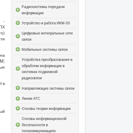
Радиосистемы передачи
информации
) -
Устройство и работа ИКМ-30
ПХ
го)
Цифровые интегральные сети
сти
связи
Мобильные системы связи
 на
Устройства преобразования и
AM;
обработки информации в
вые
системах подвижной
радиосвязи
Ч в
Направляющие системы связи
Линии АТС
Основы теории информации
рый
Основы информационной
безопасности в
телекоммуникациях