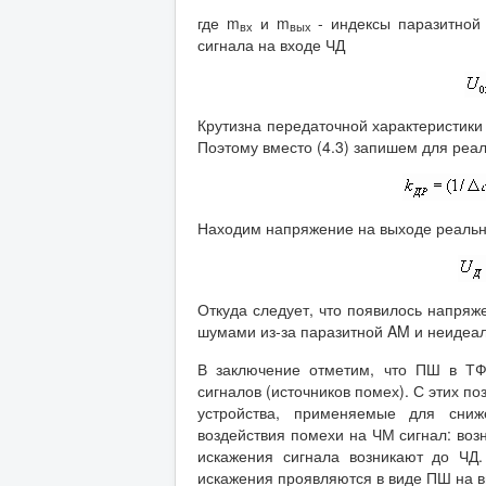
где m
и m
- индексы паразитной
вх
вых
сигнала на входе ЧД
Крутизна передаточной характеристики
Поэтому вместо (4.3) запишем для реал
Находим напряжение на выходе реальн
Откуда следует, что появилось напря
шумами из-за паразитной AM и неидеал
В заключение отметим, что ПШ в ТФ
сигналов (источников помех). С этих по
устройства, применяемые для сниж
воздействия помехи на ЧМ сигнал: во
искажения сигнала возникают до ЧД.
искажения проявляются в виде ПШ на в