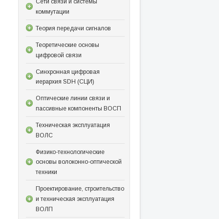
Сети связи и системы
коммутации
Теория передачи сигналов
Теоретические основы
цифровой связи
Синхронная цифровая
иерархия SDH (СЦИ)
Оптические линии связи и
пассивные компоненты ВОСП
Техническая эксплуатация
ВОЛС
Физико-технологические
основы волоконно-оптической
техники
Проектирование, строительство
и техническая эксплуатация
ВОЛП