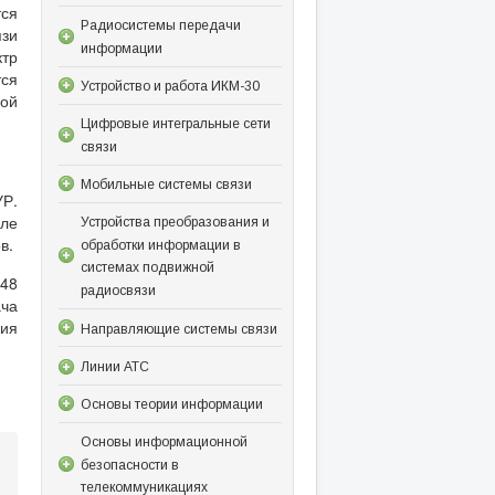
тся
Радиосистемы передачи
язи
информации
ктр
тся
Устройство и работа ИКМ-30
вой
Цифровые интегральные сети
связи
Мобильные системы связи
УР.
ле
Устройства преобразования и
в.
обработки информации в
системах подвижной
448
радиосвязи
ача
ния
Направляющие системы связи
Линии АТС
Основы теории информации
Основы информационной
безопасности в
телекоммуникациях