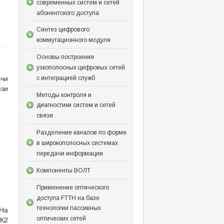
современных систем и сетей
абонентского доступа
Синтез цифрового
коммутационного модуля
Основы построения
узкополосных цифровых сетей
ачи
с интеграцией служб
язи
Методы контроля и
диагностики систем и сетей
связи
Разделение каналов по форме
в широкополосных системах
передачи информации
Компоненты ВОЛТ
Применение оптического
доступа FTTH на базе
 На
технологии пассивных
ПК2
оптических сетей