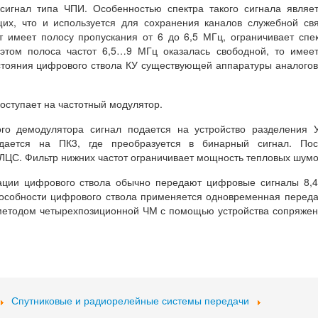
игнал типа ЧПИ. Особенностью спектра такого сигнала являе
щих, что и используется для сохранения каналов служебной св
т имеет полосу пропускания от 6 до 6,5 МГц, ограничивает спе
и этом полоса частот 6,5…9 МГц оказалась свободной, то имее
стояния цифрового ствола КУ существующей аппаратуры аналого
оступает на частотный модулятор.
го демодулятора сигнал подается на устройство разделения 
дается на ПК3, где преобразуется в бинарный сигнал. Пос
ЛЦС. Фильтр нижних частот ограничивает мощность тепловых шумо
ации цифрового ствола обычно передают цифровые сигналы 8,
пособности цифрового ствола применяется одновременная перед
 методом четырехпозиционной ЧМ с помощью устройства сопряже
Спутниковые и радиорелейные системы передачи