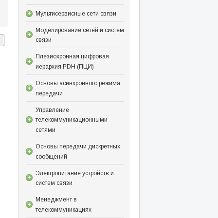
Мультисервисные сети связи
Моделирование сетей и систем
связи
Плезиохронная цифровая
иерархия PDH (ПЦИ)
Основы асинхронного режима
передачи
Управление
телекоммуникационными
сетями
Основы передачи дискретных
сообщений
Электропитание устройств и
систем связи
Менеджмент в
телекоммуникациях