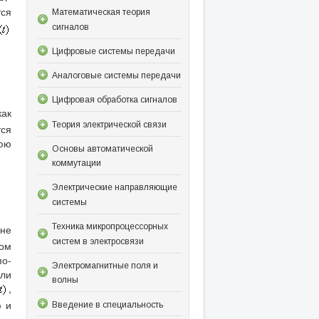
тся
Математическая теория
сигналов
Цифровые системы передачи
Аналоговые системы передачи
Цифровая обработка сигналов
ак
Теория электрической связи
тся
нюю
Основы автоматической
коммутации
Электрические направляющие
системы
Техника микропроцессорных
 не
систем в электросвязи
ком
о-
Электромагнитные поля и
ли
волны
,
ю и
Введение в специальность