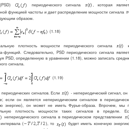
 (PSD)
периодического сигнала
, которая являе
ьной функцией частоты и дает распределение мощности сигнала
едующим образом.
(1.18)
тральную плотность мощности периодического сигнала
к
та-функций. Следовательно, PSD периодического сигнала являе
уя PSD, определенную в уравнении (1.18), можно записать сред
ого сигнала.
(1.19)
о периодических сигналов. Если
- непериодический сигнал, он
е; если он является непериодическим сигналом в периодичес
ю энергию), он может не иметь Фурье-образа. Впрочем, мы п
льную плотность мощности таких сигналов в пределе. Ес
непериодического сигнала в периодическом представлении
 интервала (
), то
будет иметь конечную энерги