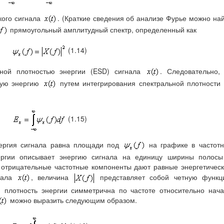
кого сигнала
. (Краткие сведения об анализе Фурье можно на
прямоугольный амплитудный спектр, определенный как
(1.14)
ной плотностью энергии (ESD) сигнала
. Следовательно,
щую энергию
путем интегрирования спектральной плотности
(1.15)
нергия сигнала равна площади под
на графике в частот
нергии описывает энергию сигнала на единицу ширины полосы
 отрицательные частотные компоненты дают равные энергетичес
гнала
, величина
представляет собой четную функц
я плотность энергии симметрична по частоте относительно нач
можно выразить следующим образом.