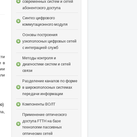
современных систем и сетей
абонентского доступа
Синтез цифрового
коммутационного модуля
Основы построения
узкополосных цифровых сетей
с интеграцией служб
сти
Методы контроля и
и в
диагностики систем и сетей
нии
связи
или
Разделение каналов по форме
в широкополосных системах
передачи информации
Компоненты ВОЛТ
ла,
Применение оптического
доступа FTTH на базе
технологии пассивных
оптических сетей