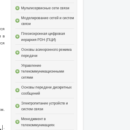
Мультисервисные сети связи
Моделирование сетей и систем
связи
ся
Плезиохронная цифровая
л в
иерархия PDH (ПЦИ)
ся
Основы асинхронного режима
передачи
Управление
телекоммуникационными
сетями
Основы передачи дискретных
сообщений
Электропитание устройств и
м.
систем связи
Менеджмент в
телекоммуникациях
.