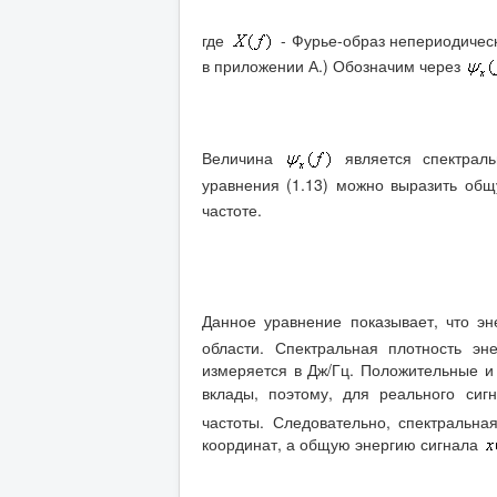
где
- Фурье-образ непериодичес
в приложении А.) Обозначим через
Величина
является спектраль
уравнения (1.13) можно выразить об
частоте.
Данное уравнение показывает, что э
области. Спектральная плотность э
измеряется в Дж/Гц. Положительные и
вклады, поэтому, для реального си
частоты. Следовательно, спектральна
координат, а общую энергию сигнала