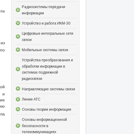
Радиосистемы передачи
йти
информации
Устройство и работа ИКМ-30
Цифровые интегральные сети
связи
 из
 по
Мобильные системы связи
Устройства преобразования и
обработки информации в
системах подвижной
радиосвязи
ной
Направляющие системы связи
 и
кие
Линии АТС
ию
Основы теории информации
ала
Основы информационной
безопасности в
телекоммуникациях