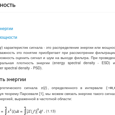
тность
энергии
 мощности
ity) характеристик сигнала - это распределение энергии или мощно
 важность это понятие приобретает при рассмотрении фильтраци
можность оценить сигнал и шум на выходе фильтра. При проведе
ральная плотность энергии (energy spectral density - ESD) 
 spectral density - PSD).
сть энергии
ргетического сигнала
, определенного в интервале
уя теорему Парсеваля [1], мы можем связать энергию такого сигна
ергией, выраженной в частотной области:
, (1.13)