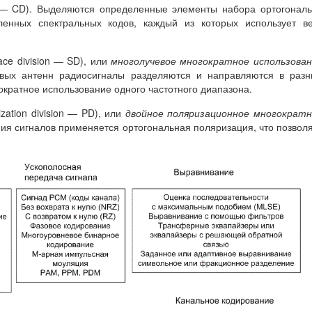
n — CD). Выделяются определенные элементы набора ортогонал
ленных спектральных кодов, каждый из которых использует в
ace division — SD), или
многолучевое многократное использова
вых антенн радиосигналы разделяются и направляются в разн
ократное использование одного частотного диапазона.
rization division — PD), или
двойное поляризационное многократ
ия сигналов применяется ортогональная поляризация, что позвол