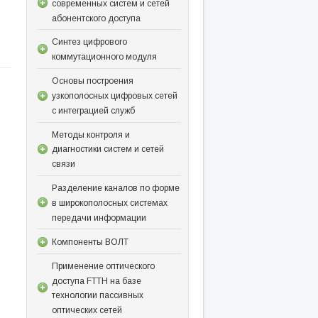
современных систем и сетей
абонентского доступа
Синтез цифрового
коммутационного модуля
Основы построения
узкополосных цифровых сетей
с интеграцией служб
Методы контроля и
диагностики систем и сетей
связи
Разделение каналов по форме
в широкополосных системах
передачи информации
Компоненты ВОЛТ
Применение оптического
доступа FTTH на базе
технологии пассивных
оптических сетей