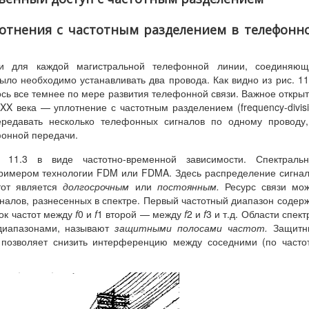
плотнения с частотным разделением в телефонн
и для каждой магистральной телефонной линии, соединяющ
о необходимо устанавливать два провода. Как видно из рис. 11
сь все темнее по мере развития телефонной связи. Важное откры
XX века — уплотнение с частотным разделением (frequency-divis
ередавать несколько телефонных сигналов по одному проводу
фонной передачи.
 11.3 в виде частотно-временной зависимости. Спектральн
примером технологии FDM или FDMA. Здесь распределение сигна
тот является
долгосрочным
или
постоянным.
Ресурс связи мо
налов, разнесенных в спектре. Первый частотный диапазон содер
ок частот между
f
0 и
f
1 второй — между
f
2 и
f
3 и т.д. Области спект
диапазонами, называют
защитными полосами частот.
Защитн
позволяет снизить интерференцию между соседними (по часто