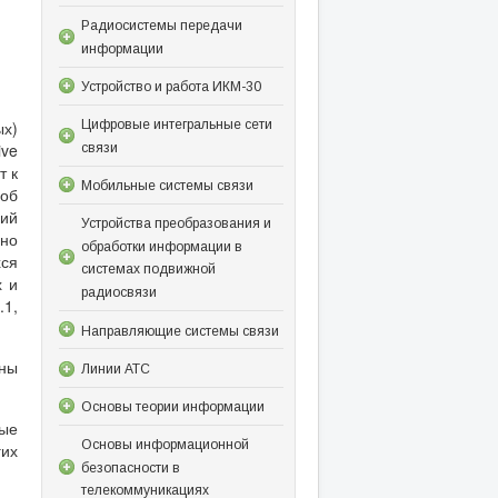
Радиосистемы передачи
информации
Устройство и работа ИКМ-30
Цифровые интегральные сети
ых)
ive
связи
т к
Мобильные системы связи
соб
ций
Устройства преобразования и
вно
обработки информации в
хся
системах подвижной
х и
радиосвязи
.1,
Направляющие системы связи
оны
Линии АТС
Основы теории информации
ные
Основы информационной
гих
безопасности в
телекоммуникациях