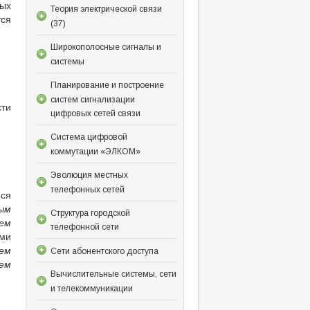
ных
Теория электрической связи
тся
(37)
Широкополосные сигналы и
системы
Планирование и построение
систем сигнализации
сти
цифровых сетей связи
Система цифровой
коммутации «ЭЛКОМ»
Эволюция местных
телефонных сетей
еся
ым
Структура городской
ем
телефонной сети
ыми
ем
Сети абонентского доступа
ем
Вычислительные системы, сети
и телекоммуникации