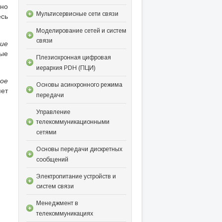
ьно
Мультисервисные сети связи
есь
Моделирование сетей и систем
связи
ние
ые
Плезиохронная цифровая
иерархия PDH (ПЦИ)
ное
Основы асинхронного режима
яет
передачи
Управление
телекоммуникационными
сетями
Основы передачи дискретных
сообщений
Электропитание устройств и
систем связи
Менеджмент в
телекоммуникациях