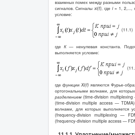
взаимных помех между разными пользо
сигналов. Сигналы
xi
(
f
),
где
i
= 1, 2,...
условие:
(11.1)
где
К —
ненулевая константа. Под
выполняется условие:
(11.
где функции
Xi
(
f
)
являются Фурье-обра
ортогональными волнами, для которых
разделением
(time-division multiplexi
(time-division multiple access — TD
волнами, для которых выполняется у
(frequency-division multiplexing — 
(frequency-division multiple access — FD
11.1.1. Уплотнение/множес