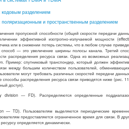
с кодовым разделением
 с поляризационным и пространственным разделением
личения пропускной способности (общей скорости передачи данн
еличении эффективной изотропно-излучаемой мощности (effect
атчика или в снижении потерь системы, что в любом случае приведе
й способ — это увеличение ширины полосы канала. Третий спо
сти распределения ресурса связи. Одна из возможных реализа
уп. Пример: спутниковый транспондер, который должен эффекти
вязи между большим количеством пользователей, обменивающи
зователи могут требовать различных скоростей передачи данны
 способы распределения ресурса связи приводятся ниже (рис. 11
ный доступ).
cy division — FD). Распределяются определенные поддиапаз
ision — TD). Пользователям выделяются периодические времен
зователям предоставляется ограниченное время для связи. В дру
к ресурсу определяется динамически.