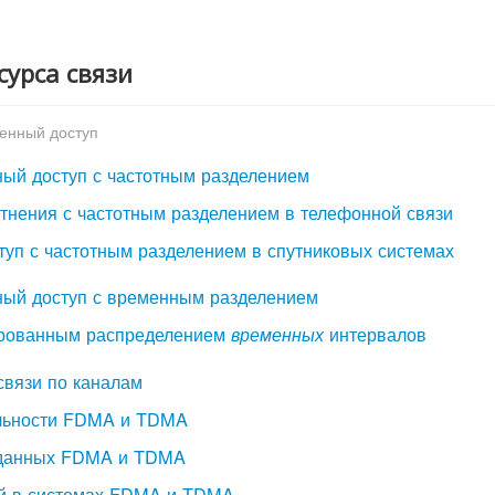
сурса связи
венный доступ
ный доступ с частотным разделением
отнения с частотным разделением в телефонной связи
туп с частотным разделением в спутниковых системах
ный доступ с временным разделением
ированным распределением
интервалов
временных
связи по каналам
ельности FDMA и TDMA
и данных FDMA и TDMA
ий в системах FDMA и TDMA