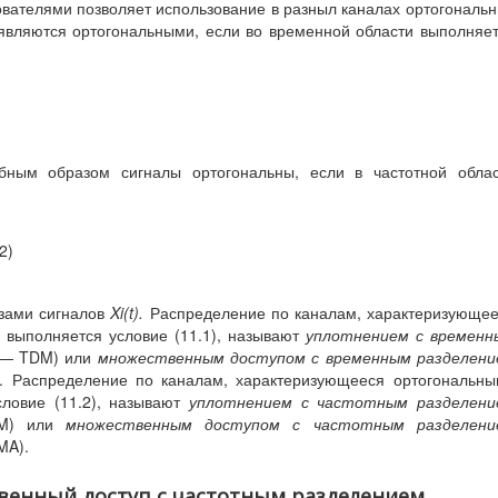
вателями позволяет использование в разныл каналах ортогональ
, являются ортогональными, если во временной области выполняе
обным образом сигналы ортогональны, если в частотной обла
2)
зами сигналов
Xi
(
t
).
Распределение по каналам, характеризующе
 выполняется условие (11.1), называют
уплотнением с временн
ng — TDM) или
множественным доступом с временным разделени
MA). Распределение по каналам, характеризующееся ортогональн
словие (11.2), называют
уплотнением с частотным разделени
FDM) или
множественным доступом с частотным разделени
MA).
твенный доступ с частотным разделением