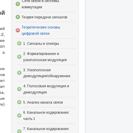
Сети связи и системы
коммутации
ой
Теория передачи сигналов
Теоретические основы
ей
.2,
цифровой связи
тие
1. Сигналы и спектры
ion
, а
2. Форматирование и
узкополосная модуляция
ое
3. Узкополосная
лов
демодуляция/обнаружение
жет
жит
4. Полосовая модуляция и
ра,
демодуляция
ые
5. Анализ канала связи
те)
6. Канальное кодирование:
часть 1
7. Канальное кодирование: