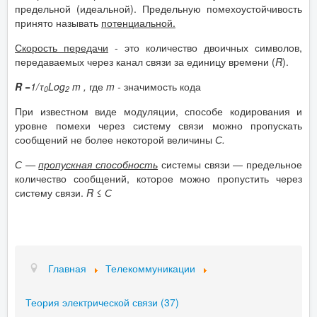
предельной (идеальной). Предельную помехоустойчивость
принято называть
потенциальной.
Скорость передачи
- это количество двоичных символов,
передаваемых через канал связи за единицу времени (
R
).
R
=1/τ
Log
m
,
где
m
-
значимость кода
0
2
При известном виде модуляции, способе кодирования и
уровне помехи через систему связи можно пропускать
сообщений не более некоторой величины
С.
С —
пропускная способность
системы связи — предельное
количество сообщений, которое можно пропустить через
систему связи.
R ≤ С
Главная
Телекоммуникации
Теория электрической связи (37)