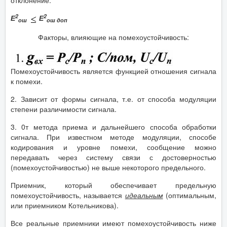
отклонение.
2
2
Е
Е
ош
ош доп
Факторы, влияющие на помехоустойчивость:
Помехоустойчивость является функцией отношения сигнала
к помехи.
2. Зависит от формы сигнала, т.е. от способа модуляции
степени различимости сигнала.
3. 0т метода приема и дальнейшего способа обработки
сигнала. При известном методе модуляции, способе
кодирования и уровне помехи, сообщение можно
передавать через систему связи с достоверностью
(помехоустойчивостью) не выше некоторого предельного.
Приемник, который обеспечивает предельную
помехоустойчивость, называется
идеальным
(оптимальным,
или приемником Котельникова).
Все реальные приемники имеют помехоустойчивость ниже