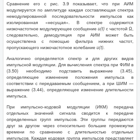
Сравнение его с рис. 3.9 показывает, что при АИМ
модулируется по амплитуде каждая составляющая спектра
немодулированной последовательности импульсов как
изолированная «несущая». В спектре содержится
низкочастотное модулирующее сообщение
u
(
t
)
с частотой Ω,
следовательно, демодуляция при АИМ может быть
осуществлена с помощью фильтра нижних частот,
пропускающего низкочастотное колебание
u
(
t
).
Аналогично определяется спектр и для других видов
импульсной модуляции. Для вычисления спектра при ФИМ в
(3.50) необходимо подставить выражение (3.45),
определяющее изменение положения импульса в
соответствии с передаваемым сообщением, а при ШИМ —
выражение (3.44), определяющее изменение длительности
импульса.
При импульсно-кодовой модуляции (ИКМ) передача
отдельных значений сигнала сводится к передаче
определенных групп импульсов. Эти группы передаются
друг за другом через относительно большие промежутки
времени по сравнению с длительностью отдельных
импульсов. Каждая кодовая группа импульсов представляет