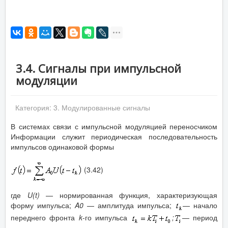
3.4. Сигналы при импульсной
модуляции
Категория:
3. Модулированные сигналы
В системах связи с импульсной модуляцией переносчиком
Информации служит периодическая последовательность
импульсов одинаковой формы
(3.42)
где
U
(
t
)
— нормированная функция, характеризующая
форму импульса;
A
0
— амплитуда импульса;
— начало
переднего фронта
k
-го импульса
;
— период