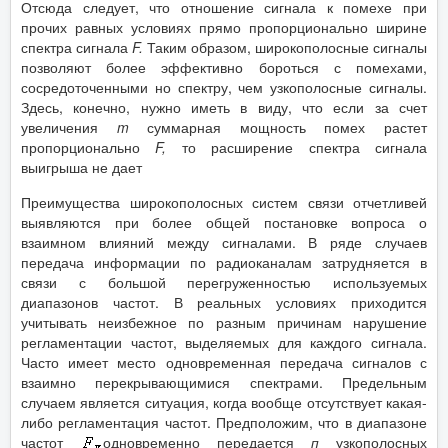
Отсюда следует, что отношение сигнала к помехе при
прочих равных условиях прямо пропорционально ширине
спектра сигнала
F
.
Таким образом, широкополосные сигналы
позволяют более эффективно бороться с помехами,
сосредоточенными но спектру, чем узкополосные сигналы.
Здесь, конечно, нужно иметь в виду, что если за счет
увеличения
m
суммарная мощность помех растет
пропорционально
F
,
то расширение спектра сигнала
выигрыша не дает
Преимущества широкополосных систем связи отчетливей
выявляются при более общей постановке вопроса о
взаимном влияний между сигналами. В ряде случаев
передача информации по радиоканалам затрудняется в
связи с большой перегруженностью используемых
диапазонов частот. В реальных условиях приходится
учитывать неизбежное по разным причинам нарушение
регламентации частот, выделяемых для каждого сигнала.
Часто имеет место одновременная передача сигналов с
взаимно перекрывающимися спектрами. Предельным
случаем является ситуация, когда вообще отсутствует какая-
либо регламентация частот. Предположим, что в диапазоне
частот
одновременно передается
п
узкополосных