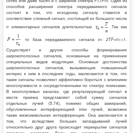
сотен или даже тысяч и с шириной спектра
F
>>
Fm
.
Один из
способов расширения спектра передаваемого сигнала
состоит в том, что исходному сигналу ставится в
соответствие сложный сигнал, состоящий из большого числа
п
элементарных сигналов длительностью
Так как
то база передаваемого сигнала
v
= 2
TF
=
n
>>1.
Существуют и другие способы формирования
широкополосных сигналов, основанные на применении
специальных видов модуляции. Основные достоинства
широкополосных сигналов, вызывающие повышенный
интерес к ним в последние годы, заключаются в том, что
такие сигналы позволяют эффективно бороться с влиянием
многолучевости и сосредоточенными по спектру помехами.
В многолучевых каналах, где результирующий сигнал в
месте приема представляет собой сумму сигналов
отдельных лучей (5.74), помимо общих замираний,
обусловленных интерференцией этих лучей, возможна
также межсимвольная интерференция. Она заключается в
том, что вследствие больших запаздываний лучей
относительно друг друга происходит перекрытие сигналов
соседних символов. Если эти символы разные и