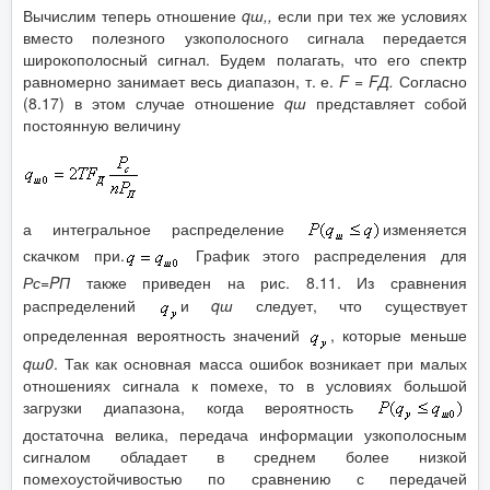
Вычислим теперь отношение
q
ш,
,
если при тех же условиях
вместо полезного узкополосного сигнала передается
широкополосный сигнал. Будем полагать, что его спектр
равномерно занимает весь диапазон, т. е.
F
=
F
Д
.
Согласно
(8.17) в этом случае отношение
q
ш
представляет собой
постоянную величину
а интегральное распределение
изменяется
скачком при.
График этого распределения для
Рс=
P
П
также приведен на рис. 8.11. Из сравнения
распределений
и
q
ш
следует, что существует
определенная вероятность значений
, которые меньше
q
ш0
. Так как основная масса ошибок возникает при малых
отношениях сигнала к помехе, то в условиях большой
загрузки диапазона, когда вероятность
достаточна велика, передача информации узкополосным
сигналом обладает в среднем более низкой
помехоустойчивостью по сравнению с передачей