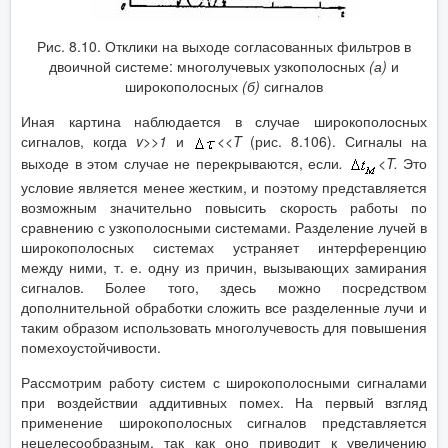
Рис. 8.10. Отклики на выходе согласованных фильтров в
двоичной системе: многолучевых узкополосных
(а)
и
широкополосных
(б)
сигналов
Иная картина наблюдается в случае широкополосных
сигналов, когда
v
>>1
и
<<
T
(рис. 8.106). Сигналы на
выходе в этом случае не перекрываются, если
.
<
T
.
Это
условие является менее жестким, и поэтому представляется
возможным значительно повысить скорость работы по
сравнению с узкополосными системами. Разделение лучей в
широкополосных системах устраняет интерференцию
между ними, т. е. одну из причин, вызывающих замирания
сигналов. Более того, здесь можно посредством
дополнительной обработки сложить все разделенные лучи и
таким образом использовать многолучевость для повышения
помехоустойчивости.
Рассмотрим работу систем с широкополосными сигналами
при воздействии аддитивных помех. На первый взгляд
применение широкополосных сигналов представляется
нецелесообразным, так как оно приводит к увеличению