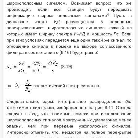
широкополосным сигналом. Возникает вопрос: что же
произойдет, если все станции будут передавать
информацию широко полосными сигналами? Пусть в
диапазоне частот
F
Д
размещаются
n
полностью
перекрывающихся широкополосных сигналов, каждый из
которых имеет ширину спектра
F
=
F
Д
и мощность
Рс.
Если
при этих условиях передается еще один такой же сигнал, то
отношение сигнала к помехе на выходе согласованного
фильтра в соответствии с (8.16) будет равно:
(8.19)
где
энергетический спектр сигналов.
Следовательно, здесь интегральное распределение
q
ш
также имеет вид скачка, изображенного на рис. 8.11. Отсюда
следует вывод, что взаимные помехи при использовании
широкополосных сигналов в загруженных диапазонах менее
опасны, чем при передаче узкополосных сигналов.
Интересно отметить, что, несмотря на полное перекрытие
спектров, соответствующим выбором длительности сигнала