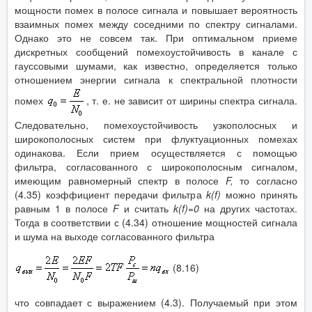
мощности помех в полосе сигнала и повышает вероятность
взаимных помех между соседними по спектру сигналами.
Однако это не совсем так. При оптимальном приеме
дискретных сообщений помехоустойчивость в канале с
гауссовыми шумами, как известно, определяется только
отношением энергии сигнала к спектральной плотности
помех
, т. е. не зависит от ширины спектра сигнала.
Следовательно, помехоустойчивость узкополосных и
широкополосных систем при флуктуационных помехах
одинакова. Если прием осуществляется с помощью
фильтра, согласованного с широкополосным сигналом,
имеющим равномерный спектр в полосе
F
,
то согласно
(4.35) коэффициент передачи фильтра
k
(
f
)
можно принять
равным 1 в полосе
F
и считать
k
(
f
)=0
на других частотах.
Тогда в соответствии с (4.34) отношение мощностей сигнала
и шума на выходе согласованного фильтра
(8.16)
что совпадает с выражением (4.3). Получаемый при этом