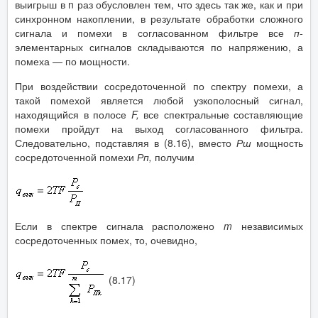
выигрыш в n раз обусловлен тем, что здесь так же, как и при
синхронном накоплении, в результате обработки сложного
сигнала и помехи в согласованном фильтре все
п-
элементарных сигналов складываются по напряжению, а
помеха — по мощности.
При воздействии сосредоточенной по спектру помехи, а
такой помехой является любой узкополосный сигнал,
находящийся в полосе
F
,
все спектральные составляющие
помехи пройдут на выход согласованного фильтра.
Следовательно, подставляя в (8.16), вместо
Рш
мощность
сосредоточенной помехи
Рп,
получим
Если в спектре сигнала расположено
m
независимых
сосредоточенных помех, то, очевидно,
(8.17)