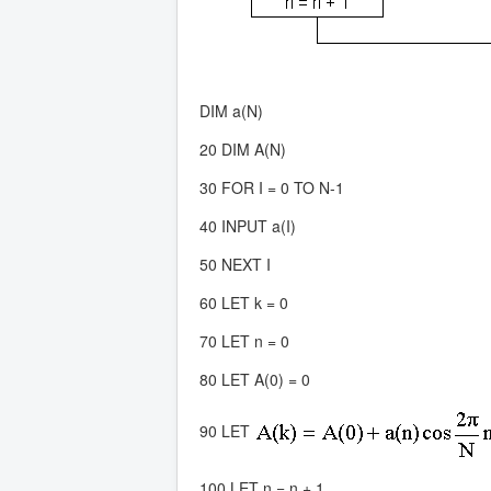
DIM a(N)
20 DIM A(N)
30 FOR I = 0 TO N-1
40 INPUT a(I)
50 NEXT I
60 LET k = 0
70 LET n = 0
80 LET A(0) = 0
90 LET
100 LET n = n + 1