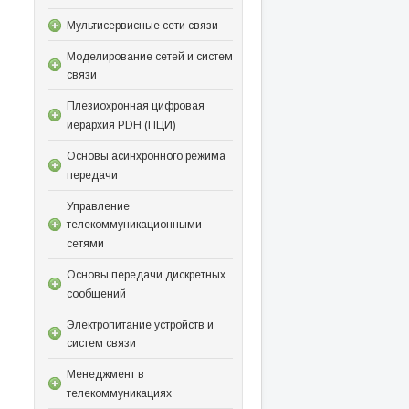
Мультисервисные сети связи
Моделирование сетей и систем
связи
Плезиохронная цифровая
иерархия PDH (ПЦИ)
Основы асинхронного режима
передачи
Управление
телекоммуникационными
сетями
Основы передачи дискретных
сообщений
Электропитание устройств и
систем связи
Менеджмент в
телекоммуникациях