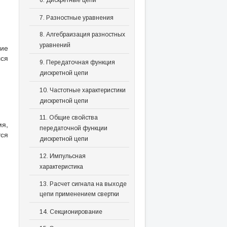
6. Дискретные цепи
7. Разностные уравнения
8. Алгебраизация разностных
уравнений
ние
лся
9. Передаточная функция
дискретной цепи
10. Частотные характеристики
дискретной цепи
11. Общие свойства
мя,
передаточной функции
тся
дискретной цепи
12. Импульсная
характеристика
13. Расчет сигнала на выходе
цепи применением свертки
14. Секционирование