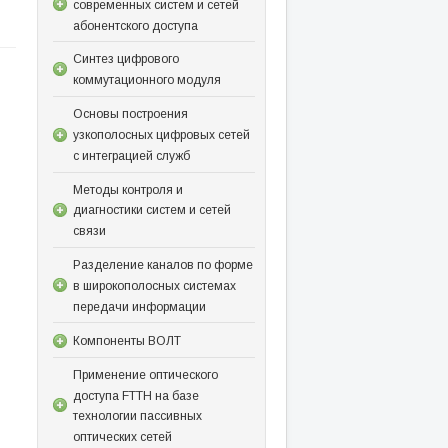
современных систем и сетей
абонентского доступа
Синтез цифрового
коммутационного модуля
Основы построения
узкополосных цифровых сетей
с интеграцией служб
Методы контроля и
диагностики систем и сетей
связи
Разделение каналов по форме
в широкополосных системах
передачи информации
Компоненты ВОЛТ
Применение оптического
доступа FTTH на базе
технологии пассивных
оптических сетей