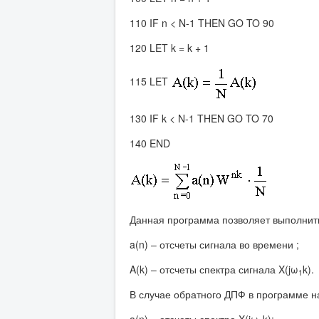
110 IF n < N-1 THEN GO TO 90
120 LET k = k + 1
115 LET
130 IF k < N-1 THEN GO TO 70
140 END
Данная программа позволяет выполнить
a(n) – отсчеты сигнала во времени ;
A(k) – отсчеты спектра сигнала X(jω
k).
1
В случае обратного ДПФ в программе н