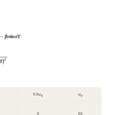
0.5ω
ω
g
g
π
2π