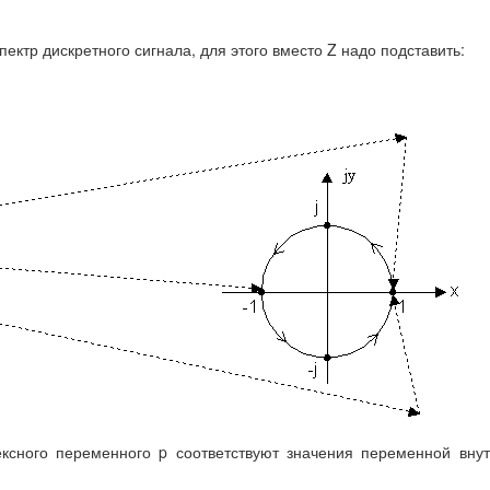
ектр дискретного сигнала, для этого вместо Z надо подставить:
ексного переменного p соответствуют значения переменной вну