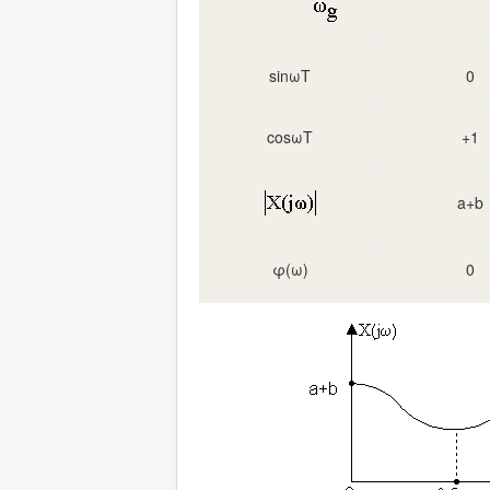
sinωT
0
cosωT
+1
a+b
φ(ω)
0