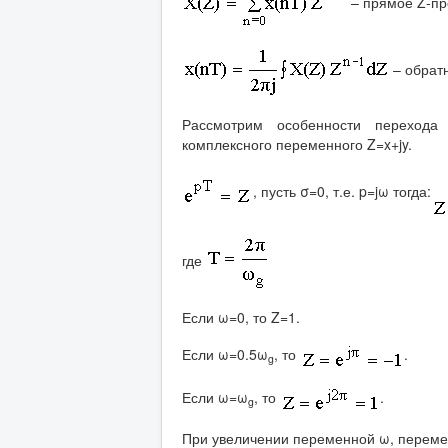
– прямое Z-пр
– обрат
Рассмотрим особенности перехода 
комплексного переменного Z=x+jy.
, пусть σ=0, т.е. p=jω тогда:
где
Если ω=0, то Z=1.
Если ω=0.5ω
, то
.
g
Если ω=ω
, то
.
g
При увеличении переменной ω, переме