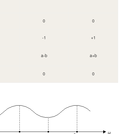
0
0
-1
+1
a-b
a+b
0
0