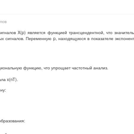
лов
игналов X(p) является функцией трансцендентной, что значител
ых сигналов. Переменную p, находящуюся в показателе экспонен
циональную функцию, что упрощает частотный анализ.
ла x(nT).
ну:
образования: