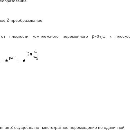
еобразование.
ное Z-преобразование.
от плоскости комплексного переменного p=σ+jω к плоскос
нная Z осуществляет многократное перемещение по единичной