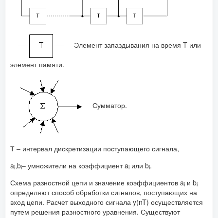
Элемент запаздывания на время T или
элемент памяти.
Сумматор.
Т – интервал дискретизации поступающего сигнала,
a
,b
– умножители на коэффициент a
или b
.
i
i
i
i
Схема разностной цепи и значение коэффициентов a
и b
i
i
определяют способ обработки сигналов, поступающих на
вход цепи. Расчет выходного сигнала y(nT) осуществляется
путем решения разностного уравнения. Существуют