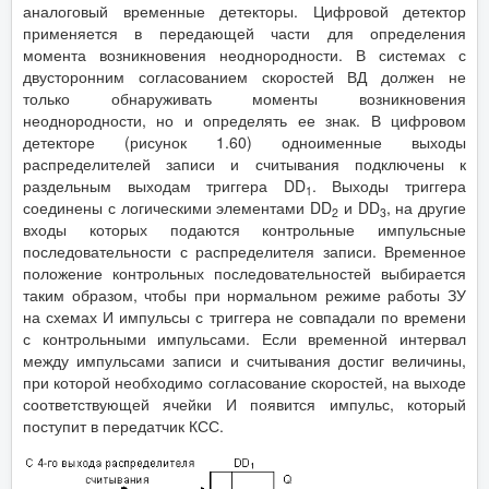
аналоговый временные детекторы. Цифровой детектор
применяется в передающей части для определения
момента возникновения неоднородности. В системах с
двусторонним согласованием скоростей ВД должен не
только обнаруживать моменты возникновения
неоднородности, но и определять ее знак. В цифровом
детекторе (рисунок 1.60) одноименные выходы
распределителей записи и считывания подключены к
раздельным выходам триггера DD
. Выходы триггера
1
соединены с логическими элементами DD
и DD
, на другие
2
3
входы которых подаются контрольные импульсные
последовательности с распределителя записи. Временное
положение контрольных последовательностей выбирается
таким образом, чтобы при нормальном режиме работы ЗУ
на схемах И импульсы с триггера не совпадали по времени
с контрольными импульсами. Если временной интервал
между импульсами записи и считывания достиг величины,
при которой необходимо согласование скоростей, на выходе
соответствующей ячейки И появится импульс, который
поступит в передатчик КСС.