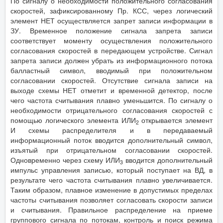
По сигналу о необходимости положительного согласования
скоростей, зафиксированному Пр. КСС, через логический
элемент НЕТ осуществляется запрет записи информации в
ЗУ. Временное положение сигнала запрета записи
соответствует моменту осуществления положительного
согласования скоростей в передающем устройстве. Сигнал
запрета записи должен убрать из информационного потока
балластный символ, вводимый при положительном
согласовании скоростей. Отсутствие сигнала записи на
выходе схемы НЕТ отметит и временной детектор, после
чего частота считывания плавно уменьшится. По сигналу о
необходимости отрицательного согласования скоростей с
помощью логического элемента ИЛИ
открывается элемент
2
И схемы распределителя и в передаваемый
информационный поток вводится дополнительный символ,
изъятый при отрицательном согласовании скоростей.
Одновременно через схему ИЛИ
вводится дополнительный
3
импульс управления записью, который поступает на ВД, в
результате чего частота считывания плавно увеличивается.
Таким образом, плавное изменение в допустимых пределах
частоты считывания позволяет согласовать скорости записи
и считывания. Правильное распределение на приеме
группового сигнала по потокам, контроль и поиск режима