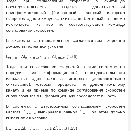
Тогда при согласовании скоростей в считанную
последовательность вводится дополнительный
неинформационный (балластный) тактовый интервал
(запретом одного импульса считывания), который на приеме
исключается из нее по соответствующей команде
согласования скоростей.
В системах с отрицательным согласованием скоростей
должно выполняться условие
f
+ ∆f
< f
- ∆f
. (1.28)
сч.и. н
сч.и. max
з.н
з max
Тогда при согласовании скоростей в этих системах на
передаче из информационной последовательности
изымается один тактовый интервал (дополнительное
считывание), который передается по дополнительному
каналу и на приеме по команде согласования скоростей
снова вводится в информационную последовательность.
В системах с двусторонним согласованием скоростей
частота f
выбирается равной f
. При этом должно
сч.и. н
з.н
выполняться условие
f
± ∆f
= f
± ∆f
.(1.29)
сч.и. н
сч.и. max
з.н
з max