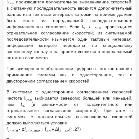
f
производится положительное выравнивание скоростей:
сч.и
в считанную последовательность вводится дополнительный
балластный тактовый интервал, который на приеме должен
быть изъят из передаваемой последовательности
информационных символов. Если f
> f
производится
з.
сч.и.
отрицательное согласование скоростей; из считываемой
последовательности изымается один тактовый интервал,
информация которого передается по специальному
временному каналу и на приеме вводится в передаваемый
поток на свое место.
При асинхронном объединении цифровых потоков находят
применение системы как с односторонним, так и
двусторонним согласованием скоростей.
В системах с односторонним согласованием скоростей
частота f
выбирается заведомо большей или меньшей,
сч.и
чем f
(в зависимости от положительного или
з.
отрицательного согласования скоростей). При этом в
системах с положительным согласованием скоростей
должно выполняться условие
f
- ∆f
> f
+ ∆f
.(1.27)
сч.и. н
сч.и. max
з.н
з max