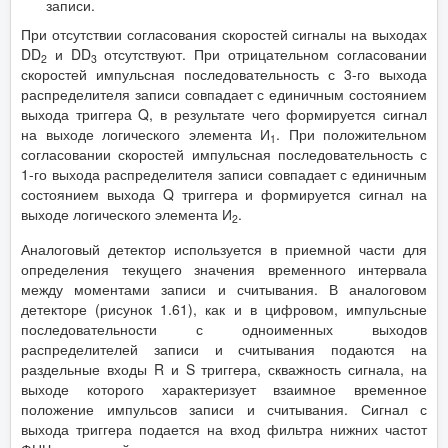
записи.
При отсутствии согласования скоростей сигналы на выходах
DD
и DD
отсутствуют. При отрицательном согласовании
2
3
скоростей импульсная последовательность с 3-го выхода
распределителя записи совпадает с единичным состоянием
выхода триггера Q, в результате чего формируется сигнал
на выходе логического элемента И
. При положительном
1
согласовании скоростей импульсная последовательность с
1-го выхода распределителя записи совпадает с единичным
состоянием выхода Q триггера и формируется сигнал на
выходе логического элемента И
.
2
Аналоговый детектор используется в приемной части для
определения текущего значения временного интервала
между моментами записи и считывания. В аналоговом
детекторе (рисунок 1.61), как и в цифровом, импульсные
последовательности с одноименных выходов
распределителей записи и считывания подаются на
раздельные входы R и S триггера, скважность сигнала, на
выходе которого характеризует взаимное временное
положение импульсов записи и считывания. Сигнал с
выхода триггера подается на вход фильтра нижних частот