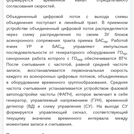
согласования скоростей.
Объединенный цифровой поток с выхода схемы
объединения поступает в линейный тракт. В приемном
устройстве объединенный цифровой поток распределяется
через схему распределения по своим ЗУ блоков
асинхронного сопряжения тракта приема БАС
. Работой
пр
ячеек УР и БАС
управляют импульсные
пр
последовательности от генераторного оборудования ГО
,
пр
синхронная работа которого с ГО
обеспечивается ВТЧ.
пер
После считывания с частотой, равной средней частоте
записи, восстанавливается первоначальная скорость
каждого из асинхронных цифровых потоков, объединяемых
в оборудовании временного группообразования. Средняя
частота считывания устанавливается устройством фазовой
автоподстройки частоты (ФАПЧ), которое включает в себя
генератор, управляемый напряжением (ГУН), временной
детектор (ВД) и схему управления (СУ). На выходе СУ
формируется управляющий сигнал, соответствующий
текущему значению временного интервала между
моментами записи и считывания.