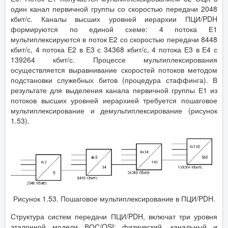
один канал первичной группы со скоростью передачи 2048
кбит/с. Каналы высших уровней иерархии ПЦИ/PDH
формируются по единой схеме: 4 потока Е1
мультиплексируются в поток Е2 со скоростью передачи 8448
кбит/с, 4 потока Е2 в Е3 с 34368 кбит/с, 4 потока Е3 в Е4 с
139264 кбит/с. Процессе мультиплексирования
осуществляется выравнивание скоростей потоков методом
подстановки служебных битов (процедура стаффинга). В
результате для выделения канала первичной группы Е1 из
потоков высших уровней иерархией требуется пошаговое
мультиплексирование и демультиплексирование (рисунок
1.53).
Рисунок 1.53. Пошаговое мультиплексирование в ПЦИ/PDH.
Структура систем передачи ПЦИ/PDH, включат три уровня
эталонной модели ВОС/OSI: физический, канальный и