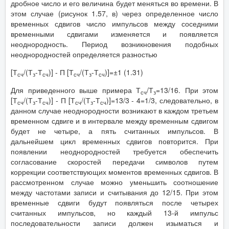
дробное число и его величина будет меняться во времени. В
этом случае (рисунок 1.57, в) через определенное число
временных сдвигов число импульсов между соседними
временными сдвигами изменяется и появляется
неоднородность. Период возникновения подобных
неоднородностей определяется разностью
[Т
/(Т
-Т
)] - П [Т
/(Т
-Т
)]=±1 (1.31)
сч
з
сч
сч
з
сч
Для приведенного выше примера Т
/Т
=13/16. При этом
сч
з
[Т
/(Т
-Т
)] - П [Т
/(Т
-Т
)]=13/3 - 4=1/3, следовательно, в
сч
з
сч
сч
з
сч
данном случае неоднородности возникают в каждом третьем
временном сдвиге и в интервале между временным сдвигом
будет не четыре, а пять считанных импульсов. В
дальнейшем цикл временных сдвигов повторится. При
появлении неоднородностей требуется обеспечить
согласование скоростей передачи символов путем
коррекции соответствующих моментов временных сдвигов. В
рассмотренном случае можно уменьшить соотношение
между частотами записи и считывания до 12/15. При этом
временные сдвиги будут появляться после четырех
считанных импульсов, но каждый 13-й импульс
последовательности записи должен изыматься и