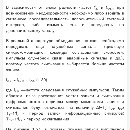
В зависимости от знака разности частот f
и f
при
з.
сч.и.
возникновении неоднородности необходимо либо вводить в
считанную последовательность дополнительный тактовый
интервал, либо изымать его и передавать по
дополнительному каналу.
В реальной аппаратуре объединения потоков необходимо
передавать еще служебные сигналы (цикловую
синхрокомбинацию, команды согласования скоростей,
импульсы служебной связи, аварийные сигналы и др.),
поэтому частота считывания выбирается больше частоты
записи:
f
= f
+ f
, (1.30)
с.ч.
сч.и.
сл
где f
—частота следования служебных импульсов. Таким
сл
образом, из-за расхождения частот записи и считывания
цифровых потоков периоды между моментами записи и
считывания будут отличаться на величину ∆t=Т
-Т
, где
з
сч
Т
=1/f
- период записи информационных символов;
з
з
Т
=1/f
- период их считывания.
сч
сч
На рисунке 1.57, а показан пример записи импульсной