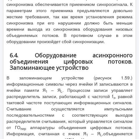
синхронизма обеспечивается приемником синхросигнала. К
параметрам этого приемника предъявляются довольно
жесткие требования, так как время установления режима
синхронизма при его нарушении должно быть меньше
времени выхода из синхронизма оборудования низовых
объединяемых потоков. В противном случае в этом
оборудовании произойдет сбой синхронизации.
6.4. Оборудование асинхронного
объединения цифровых потоков.
Запоминающее устройство
В запоминающем устройстве (рисунок 1.59.)
информационные символы через ячейки И записываются в
ячейки памяти Я
– Я
. Процессом записи управляет
1
L
распределитель записи, работающий с частотой f
, равной
з
тактовой частоте поступающих информационных сигналов.
Считывание осуществляется импульсными
последовательностями с соответствующих выходов
распределителя считывания, который управляется сигналом
от ГО
аппаратуры объединения цифровых потоков.
пер
Информация, считанная с ячеек Я
– Я
,объединяется
1
L