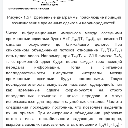
Рисунок 1.57. Временные диаграммы поясняющие принцип
возникновения временных сдвигов и неоднородностей.
Число информационных импульсов между соседними
временными сдвигами будет R=П[Т
/(Т
-Т
)], где символ П
сч
з
сч
означает округление до ближайшего целого. При
синхронном объединении потоков отношение Т
/(Т
-Т
)
сч
з
сч
есть целое число. Например, при Т
/Т
= 12/16 символ П=3,
сч
з
т. е. временной сдвиг будет после каждых трех позиций
передачи информации. Тогда в считанной
последовательности импульсов интервалы между
временными сдвигами будут постоянными. Такую
последовательность импульсов называют однородной, так
как временные сдвиги формируются на строго
определенных позициях в цикле передачи и могут
использоваться для передачи служебных сигналов. Частота
следования последних постоянна, что позволяет выделить
их на приеме. При асинхронном объединении цифровых
потоков из-за нестабильности задающих генераторов,
вырабатывающих тактовые частоты, отношение Т
/(Т
-Т
) -
сч
з
сч