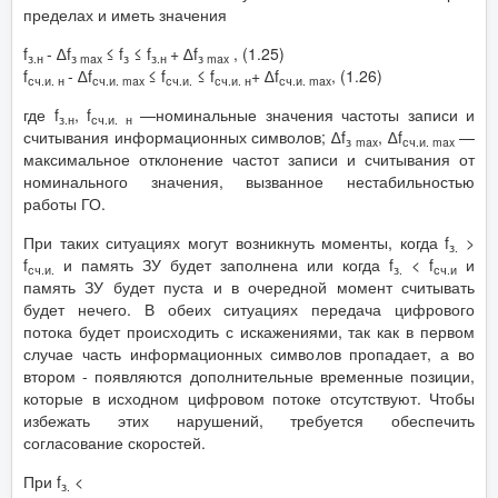
пределах и иметь значения
f
- ∆f
≤ f
≤ f
+ ∆f
, (1.25)
з.н
з max
з
з.н
з max
f
- ∆f
≤ f
≤ f
+ ∆f
, (1.26)
сч.и. н
сч.и. max
сч.и.
сч.и. н
сч.и. max
где f
, f
—номинальные значения частоты записи и
з.н
сч.и. н
считывания информационных символов; ∆f
, ∆f
—
з max
сч.и. max
максимальное отклонение частот записи и считывания от
номинального значения, вызванное нестабильностью
работы ГО.
При таких ситуациях могут возникнуть моменты, когда f
>
з.
f
и память ЗУ будет заполнена или когда f
< f
и
сч.и.
з.
сч.и
память ЗУ будет пуста и в очередной момент считывать
будет нечего. В обеих ситуациях передача цифрового
потока будет происходить с искажениями, так как в первом
случае часть информационных символов пропадает, а во
втором - появляются дополнительные временные позиции,
которые в исходном цифровом потоке отсутствуют. Чтобы
избежать этих нарушений, требуется обеспечить
согласование скоростей.
При f
<
з.