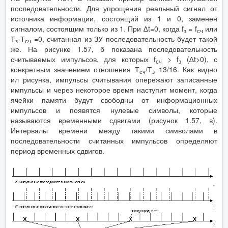
последовательности. Для упрощения реальный сигнал от
источника информации, состоящий из 1 и 0, заменен
сигналом, состоящим только из 1. При ∆t=0, когда f
= f
или
з
сч
Т
-Т
=0, считанная из ЗУ последовательность будет такой
з
сч
же. На рисунке 1.57, б показана последовательность
считываемых импульсов, для которых f
> f
(∆t>0), с
сч
з
конкретным значением отношения Т
/Т
=13/16. Как видно
сч
з
ил рисунка, импульсы считывания опережают записанные
импульсы и через некоторое время наступит момент, когда
ячейки памяти будут свободны от информационных
импульсов и появятся нулевые символы, которые
называются временными сдвигами (рисунок 1.57, в).
Интервалы времени между такими символами в
последовательности считанных импульсов определяют
период временных сдвигов.