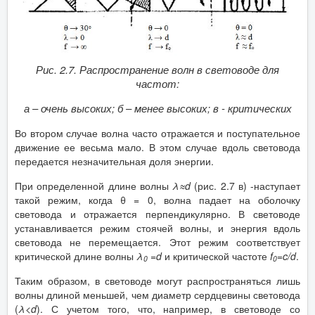
Рис. 2.7. Распространение волн в световоде для
частот:
а – очень высоких; б – менее высоких; в - критических
Во втором случае волна часто отражается и поступательное
движение ее весьма мало. В этом случае вдоль световода
передается незначительная доля энергии.
При определенной длине волны
λ≈d
(рис. 2.7 в) -наступает
такой режим, когда θ = 0, волна падает на оболочку
световода и отражается перпендикулярно. В световоде
устанавливается режим стоячей волны, и энергия вдоль
световода не перемещается. Этот режим соответствует
критической длине волны
λ
=d
и критической частоте
f
=
c
/
d
.
0
0
Таким образом, в световоде могут распространяться лишь
волны длиной меньшей, чем диаметр сердцевины световода
(
λ
<
d
). С учетом того, что, например, в световоде со