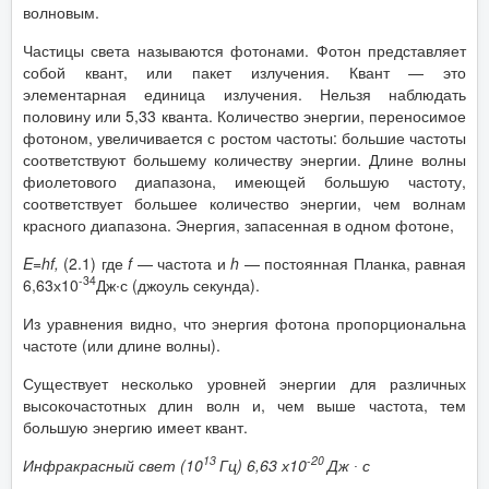
волновым.
Частицы света называются фотонами. Фотон представляет
собой квант, или пакет излучения. Квант — это
элементарная единица излучения. Нельзя наблюдать
половину или 5,33 кванта. Количество энергии, переносимое
фотоном, увеличивается с ростом частоты: большие частоты
соответствуют большему количеству энергии. Длине волны
фиолетового диапазона, имеющей большую частоту,
соответствует большее количество энергии, чем волнам
красного диапазона. Энергия, запасенная в одном фотоне,
E
=
hf
,
(2.1) где
f
— частота и
h
— постоянная Планка, равная
-34
6,63х10
Дж∙с (джоуль секунда).
Из уравнения видно, что энергия фотона пропорциональна
частоте (или длине волны).
Существует несколько уровней энергии для различных
высокочастотных длин волн и, чем выше частота, тем
большую энергию имеет квант.
13
-20
Инфракрасный свет (10
Гц) 6,63 х10
Дж ∙ с