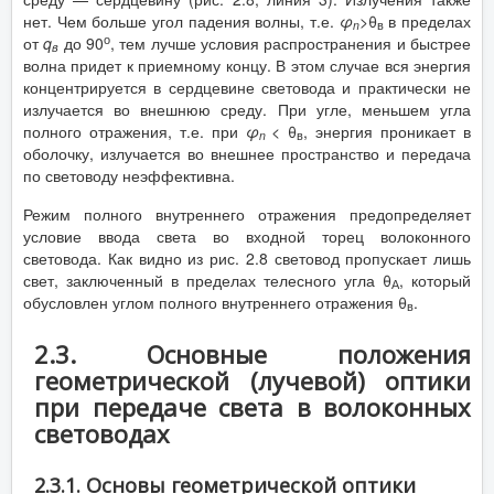
нет. Чем больше угол падения волны, т.е.
φ
>θ
в пределах
n
в
о
от
q
до 90
, тем лучше условия распространения и быстрее
в
волна придет к приемному концу. В этом случае вся энергия
концентрируется в сердцевине световода и практически не
излучается во внешнюю среду. При угле, меньшем угла
полного отражения, т.е. при
φ
< θ
, энергия проникает в
n
в
оболочку, излучается во внешнее пространство и передача
по световоду неэффективна.
Режим полного внутреннего отражения предопределяет
условие ввода света во входной торец волоконного
световода. Как видно из рис. 2.8 световод пропускает лишь
свет, заключенный в пределах телесного угла θ
, который
А
обусловлен углом полного внутреннего отражения θ
.
в
2.3. Основные положения
геометрической (лучевой) оптики
при передаче света в волоконных
световодах
2.3.1. Основы геометрической оптики