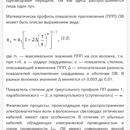
лишь один луч.
Математически профиль показателя преломления (ППП) ОВ
может быть описан выражением вида:
(2.2)
где
n
— максимальное значение ППП на оси волокна, т.е.
1
при
r
=0;
а
— радиус сердцевины;
u
— показатель степени,
описывающий изменение ППП; ∆ — относительная разность
показателей преломления сердцевины и оболочки ОВ. В
разных волокнах значение ∆ меняется от 0,003 до 0,01.
Показатель степени для треугольного профиля ПП равен 1,
параболического — 2, а прямоугольного (ступенчатого) — ∞.
Физические процессы, происходящие при распространении
электромагнитных волн в волоконных световодах оптических
кабелей, имеют свои особенности. В отличие от обычных
кабелей, обладающих электрической проводимостью и
током проводимости
I
, ОК имеют совершенно другой
пр