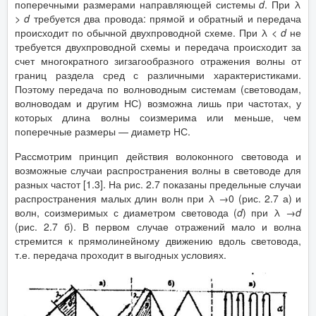
поперечными размерами направляющей системы
d
. При λ
>
d
требуется два провода: прямой и обратный и передача
происходит по обычной двухпроводной схеме. При λ <
d
не
требуется двухпроводной схемы и передача происходит за
счет многократного зигзагообразного отражения волны от
границ раздела сред с различными характеристиками.
Поэтому передача по волноводным системам (световодам,
волноводам и другим НС) возможна лишь при частотах, у
которых длина волны соизмерима или меньше, чем
поперечные размеры — диаметр НС.
Рассмотрим принцип действия волоконного световода и
возможные случаи распространения волны в световоде для
разных частот [1.3]. На рис. 2.7 показаны предельные случаи
распространения малых длин волн при λ →0 (рис. 2.7 а) и
волн, соизмеримых с диаметром световода (
d
) при λ →
d
(рис. 2.7 б). В первом случае отражений мало и волна
стремится к прямолинейному движению вдоль световода,
т.е. передача проходит в выгодных условиях.