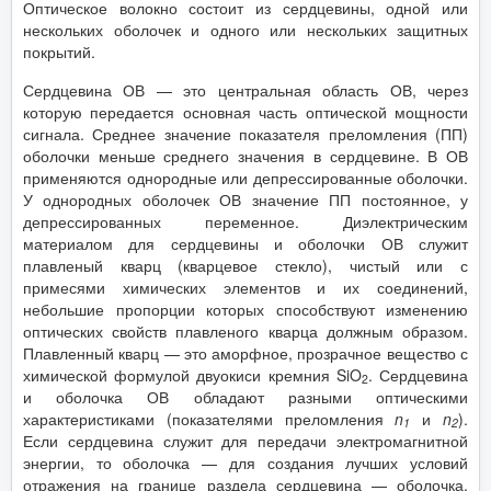
Оптическое волокно состоит из сердцевины, одной или
нескольких оболочек и одного или нескольких защитных
покрытий.
Сердцевина ОВ — это центральная область ОВ, через
которую передается основная часть оптической мощности
сигнала. Среднее значение показателя преломления (ПП)
оболочки меньше среднего значения в сердцевине. В ОВ
применяются однородные или депрессированные оболочки.
У однородных оболочек ОВ значение ПП постоянное, у
депрессированных переменное. Диэлектрическим
материалом для сердцевины и оболочки ОВ служит
плавленый кварц (кварцевое стекло), чистый или с
примесями химических элементов и их соединений,
небольшие пропорции которых способствуют изменению
оптических свойств плавленого кварца должным образом.
Плавленный кварц — это аморфное, прозрачное вещество с
химической формулой двуокиси кремния SiO
. Сердцевина
2
и оболочка ОВ обладают разными оптическими
характеристиками (показателями преломления
n
и
n
).
1
2
Если сердцевина служит для передачи электромагнитной
энергии, то оболочка — для создания лучших условий
отражения на границе раздела сердцевина — оболочка,