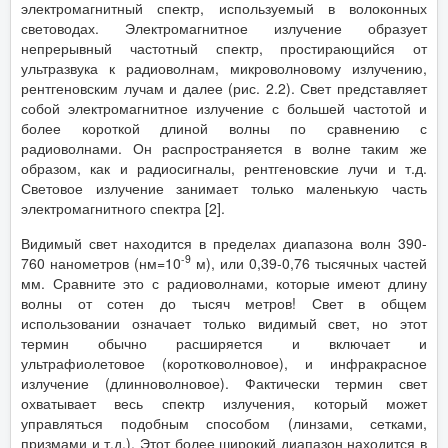
электромагнитный спектр, используемый в волоконных
световодах. Электромагнитное излучение образует
непрерывный частотный спектр, простирающийся от
ультразвука к радиоволнам, микроволновому излучению,
рентгеновским лучам и далее (рис. 2.2). Свет представляет
собой электромагнитное излучение с большей частотой и
более короткой длиной волны по сравнению с
радиоволнами. Он распространяется в волне таким же
образом, как и радиосигналы, рентгеновские лучи и т.д.
Световое излучение занимает только маленькую часть
электромагнитного спектра [2].
Видимый свет находится в пределах диапазона волн 390-
-9
760 нанометров (нм=10
м), или 0,39-0,76 тысячных частей
мм. Сравните это с радиоволнами, которые имеют длину
волны от сотен до тысяч метров! Свет в общем
использовании означает только видимый свет, но этот
термин обычно расширяется и включает и
ультрафиолетовое (коротковолновое), и инфракрасное
излучение (длинноволновое). Фактически термин свет
охватывает весь спектр излучения, который может
управляться подобным способом (линзами, сетками,
призмами и т.д.). Этот более широкий диапазон находится в