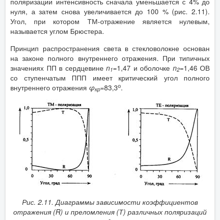
поляризации интенсивность сначала уменьшается с 4% до
нуля, а затем снова увеличивается до 100 % (рис. 2.11).
Угол, при котором ТМ-отражение является нулевым,
называется углом Брюстера.
Принцип распространения света в стекловолокне основан
на законе полного внутреннего отражения. При типичных
значениях ПП в сердцевине
n
=1,47 и оболочке
n
=1,46 ОВ
1
2
со ступенчатым ППП имеет критический угол полного
о
внутреннего отражения
φ
=83,3
.
кр
Рис. 2.11. Диаграммы зависимости коэффициентов
отражения (
R
)
и преломления (Т) различных поляризаций