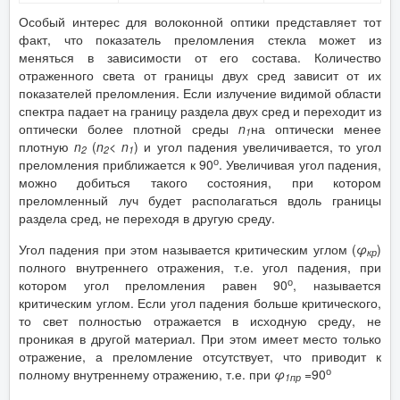
Особый интерес для волоконной оптики представляет тот
факт, что показатель преломления стекла может из
меняться в зависимости от его состава. Количество
отраженного света от границы двух сред зависит от их
показателей преломления. Если излучение видимой области
спектра падает на границу раздела двух сред и переходит из
оптически более плотной среды
n
на оптически менее
1
плотную
n
(
n
<
n
) и угол падения увеличивается, то угол
2
2
1
о
преломления приближается к 90
. Увеличивая угол падения,
можно добиться такого состояния, при котором
преломленный луч будет располагаться вдоль границы
раздела сред, не переходя в другую среду.
Угол падения при этом называется критическим углом (
φ
)
кр
полного внутреннего отражения, т.е. угол падения, при
о
котором угол преломления равен 90
, называется
критическим углом. Если угол падения больше критического,
то свет полностью отражается в исходную среду, не
проникая в другой материал. При этом имеет место только
отражение, а преломление отсутствует, что приводит к
о
полному внутреннему отражению, т.е. при
φ
=90
1пр