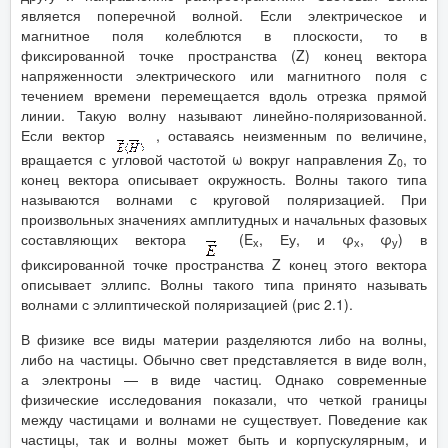
является поперечной волной. Если электрическое и
магнитное поля колеблются в плоскости, то в
фиксированной точке пространства (Z) конец вектора
напряженности электрического или магнитного поля с
течением времени перемещается вдоль отрезка прямой
линии. Такую волну называют линейно-поляризованной.
Если вектор
, оставаясь неизменным по величине,
вращается с угловой частотой ω вокруг направления
Z
, то
0
конец вектора описывает окружность. Волны такого типа
называются волнами с круговой поляризацией. При
произвольных значениях амплитудных и начальных фазовых
составляющих вектора
(E
, Еу, и φ
, φ
) в
х
х
у
фиксированной точке пространства Z конец этого вектора
описывает эллипс. Волны такого типа принято называть
волнами с эллиптической поляризацией (рис 2.1).
В физике все виды материи разделяются либо на волны,
либо на частицы. Обычно свет представляется в виде волн,
а электроны — в виде частиц. Однако современные
физические исследования показали, что четкой границы
между частицами и волнами не существует. Поведение как
частицы, так и волны может быть и корпускулярным, и