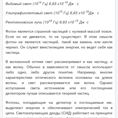
14
-19
Видимый свет (10
Гц) 6,63 х10
Дж ∙ с
15
-18
Ультрафиолетовый свет (10
Гц) 6,63 х10
Дж ∙ с
18
-15
Рентгеновские лучи (10
Гц) 6,63 х10
Дж ∙с
Фотон является странной частицей с нулевой массой покоя.
Если он не движется, то не существует. В этом смысле
фотон не является частицей, такой как камень или капля
чернил. Он служит вместилищем энергии, но ведет себя как
частица.
В волоконной оптике свет рассматривают и как частицу, и
как волну. Обычно в зависимости от смысла используют
либо одно, либо другое понятие. Например, многие
характеристики оптического волокна основаны на длине
волны, и свет рассматривается как волна. Однако
испускание света источником или его поглощение
детектором лучше описывается теорией частиц.
Фотоны, попадающие на детектор и поглощаемые им,
выделяют энергию и обеспечивают электрический ток в
цепи. Светоизлучающие диоды (СИД) работают на принципе
передачи энергии от электронов к фотонам, энергия которых