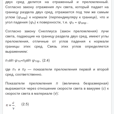
двух сред делится на отраженный и преломленный.
Согласно закону отражения луч света, который падает на
границу раздела двух сред, отражается под тем же самым
углом (
φ
) к нормали (перпендикуляру к границе), что и
отр
угол падения (
φ
) к поверхности, т.е.
φ
=
φ
.
n
n
отр
Согласно закону Снеллиуса (закон преломления) лучи
света, падающие на границу раздела двух сред, имеют углы
преломления, отличные от углов падения к нормали
границы этих сред. Связь этих углов определяется
выражением:
n
sin φ
=
n
sin φ
,
(2.4)
1
1
п
2
1пр
где
n
и
n
— показатели преломления первой и второй
1
2
сред, соответственно.
Показатели преломления
n
(величина безразмерная)
выражается через отношение скорости света в вакууме (
с
) к
скорости света в материале (
v
):
(2.5)