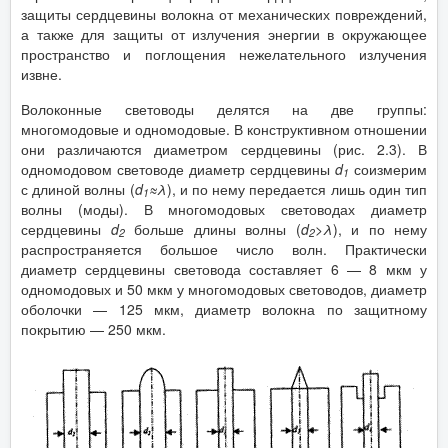
защиты сердцевины волокна от механических повреждений,
а также для защиты от излучения энергии в окружающее
пространство и поглощения нежелательного излучения
извне.
Волоконные световоды делятся на две группы:
многомодовые и одномодовые. В конструктивном отношении
они различаются диаметром сердцевины (рис. 2.3). В
одномодовом световоде диаметр сердцевины
d
соизмерим
1
с длиной волны (
d
≈λ
), и по нему передается лишь один тип
1
волны (моды). В многомодовых световодах диаметр
сердцевины
d
больше длины волны (
d
>λ
), и по нему
2
2
распространяется большое число волн. Практически
диаметр сердцевины световода составляет 6 — 8 мкм у
одномодовых и 50 мкм у многомодовых световодов, диаметр
оболочки — 125 мкм, диаметр волокна по защитному
покрытию — 250 мкм.