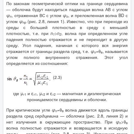
По законам геометрической оптики на границе сердцевина
— оболочка будут находиться падающая волна АВ с углом
φ
, отраженная ВС с углом
φ
, и преломленная волна BD с
n
o
углом
φ
(рис. 2.8, линия 1). Известно, что при переходе из
np
среды с большей плотностью в среду с меньшей
плотностью, т.е. при
n
>
n
, волна при определенном угле
1
2
падения полностью отражается и не переходит в другую
среду. Угол падения, начиная с которого вся энергия
отражается от границы раздела сред, т.е.
φ
=θ
, называется
n
в
углом полного внутреннего отражения. Этот угол
определяется из соотношения:
(2.3)
где μ
и ε
, μ
и ε
— магнитная и диэлектрическая
r
1
r
1
r
2
r
2
проницаемости сердцевины и оболочки.
При критическом угле
φ
=θ
волна движется вдоль границы
n
в
раздела сред
сердцевина — оболочка
(рис. 2.8, линия 2) и
нет излучения в окружающее пространство. При
φ
>θ
n
в
волна полностью отражается и возвращается в исходную
среду — сердцевину (рис. 2.8, линия 3). Излучения также