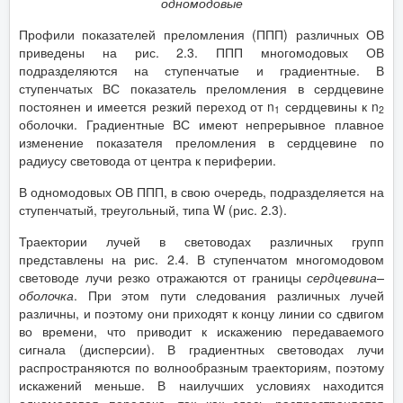
одномодовые
Профили показателей преломления (ППП) различных ОВ
приведены на рис. 2.3. ППП многомодовых ОВ
подразделяются на ступенчатые и градиентные. В
ступенчатых ВС показатель преломления в сердцевине
постоянен и имеется резкий переход от
n
сердцевины к
n
1
2
оболочки. Градиентные ВС имеют непрерывное плавное
изменение показателя преломления в сердцевине по
радиусу световода от центра к периферии.
В одномодовых ОВ ППП, в свою очередь, подразделяется на
ступенчатый, треугольный, типа
W
(рис. 2.3).
Траектории лучей в световодах различных групп
представлены на рис. 2.4. В ступенчатом многомодовом
световоде лучи резко отражаются от границы
сердцевина–
оболочка
. При этом пути следования различных лучей
различны, и поэтому они приходят к концу линии со сдвигом
во времени, что приводит к искажению передаваемого
сигнала (дисперсии). В градиентных световодах лучи
распространяются по волнообразным траекториям, поэтому
искажений меньше. В наилучших условиях находится
одномодовая передача, так как здесь распространяется