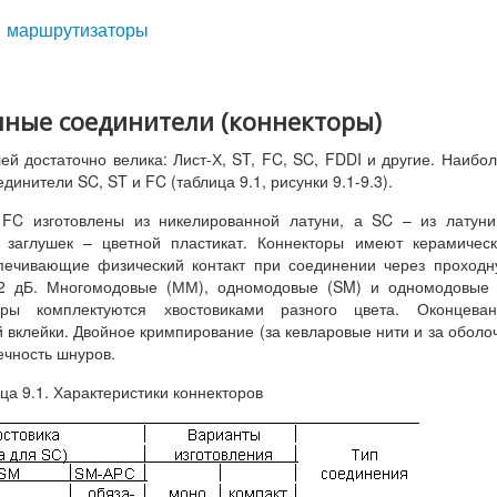
и маршрутизаторы
мные соединители (коннекторы)
й достаточно велика: Лист-Х, ST, FC, SC, FDDI и другие. Наибо
инители SC, ST и FC (таблица 9.1, рисунки 9.1-9.3).
 FC изготовлены из никелированной латуни, а SC – из латун
 заглушек – цветной пластикат. Коннекторы имеют керамичес
печивающие физический контакт при соединении через проход
,2 дБ. Многомодовые (ММ), одномодовые (SM) и одномодовые 
ры комплектуются хвостовиками разного цвета. Оконцеван
 вклейки. Двойное кримпирование (за кевларовые нити и за оболо
ечность шнуров.
ца 9.1. Характеристики коннекторов