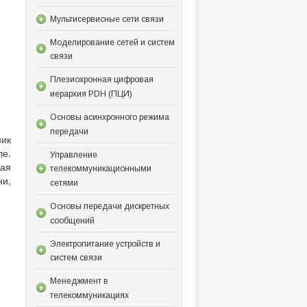
Мультисервисные сети связи
Моделирование сетей и систем
связи
Плезиохронная цифровая
иерархия PDH (ПЦИ)
Основы асинхронного режима
передачи
ник
ле.
Управление
ная
телекоммуникационными
ни,
сетями
Основы передачи дискретных
сообщений
Электропитание устройств и
систем связи
Менеджмент в
телекоммуникациях