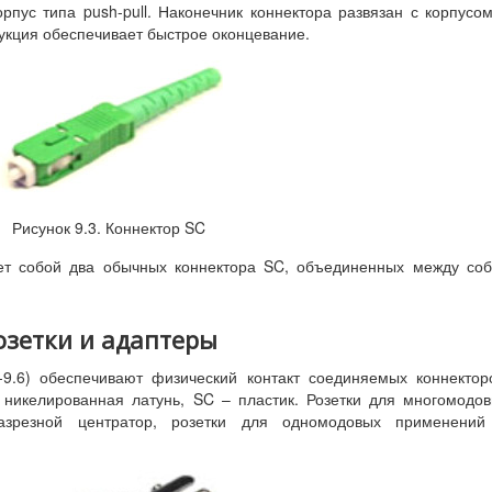
пус типа push-pull. Наконечник коннектора развязан с корпусо
укция обеспечивает быстрое оконцевание.
Рисунок 9.3. Коннектор SC
ет собой два обычных коннектора SC, объединенных между со
озетки и адаптеры
-9.6) обеспечивают физический контакт соединяемых коннектор
 никелированная латунь, SC – пластик. Розетки для многомодо
азрезной центратор, розетки для одномодовых применений