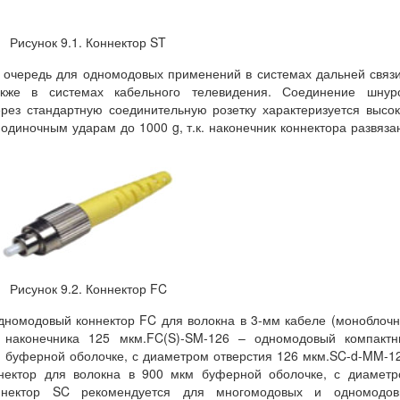
Рисунок 9.1. Коннектор ST
 очередь для одномодовых применений в системах дальней связ
акже в системах кабельного телевидения. Соединение шнуро
рез стандартную соединительную розетку характеризуется высо
одиночным ударам до 1000 g, т.к. наконечник коннектора развяза
Рисунок 9.2. Коннектор FC
дномодовый коннектор FC для волокна в 3-мм кабеле (моноблоч
я наконечника 125 мкм.FC(S)-SM-126 – одномодовый компактн
м буферной оболочке, с диаметром отверстия 126 мкм.SC-d-MM-1
нектор для волокна в 900 мкм буферной оболочке, с диаметр
оннектор SC рекомендуется для многомодовых и одномодов