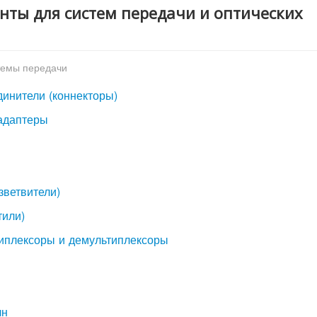
нты для систем передачи и оптических
темы передачи
динители (коннекторы)
 адаптеры
зветвители)
тили)
типлексоры и демультиплексоры
лн