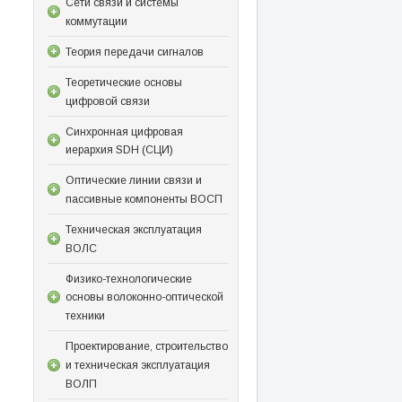
Сети связи и системы
коммутации
Теория передачи сигналов
Теоретические основы
цифровой связи
Синхронная цифровая
иерархия SDH (СЦИ)
Оптические линии связи и
пассивные компоненты ВОСП
Техническая эксплуатация
ВОЛС
Физико-технологические
основы волоконно-оптической
техники
Проектирование, строительство
и техническая эксплуатация
ВОЛП