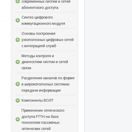
современных систем и сетей
абонентского доступа
Синтез цифрового
коммутационного модуля
Основы построения
узкополосных цифровых сетей
с интеграцией служб
Методы контроля и
диагностики систем и сетей
связи
Разделение каналов по форме
в широкополосных системах
передачи информации
Компоненты ВОЛТ
Применение оптического
доступа FTTH на базе
технологии пассивных
оптических сетей