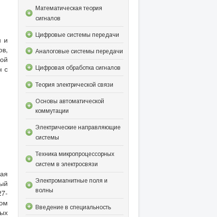
Математическая теория
сигналов
Цифровые системы передачи
и и
в,
Аналоговые системы передачи
кой
н с
Цифровая обработка сигналов
Теория электрической связи
Основы автоматической
коммутации
Электрические направляющие
системы
Техника микропроцессорных
систем в электросвязи
ная
Электромагнитные поля и
ый
волны
27-
ом
Введение в специальность
ых