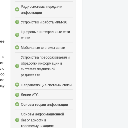
Радиосистемы передачи
информации
Устройство и работа ИКМ-30
Цифровые интегральные сети
связи
лее
Мобильные системы связи
и и
Устройства преобразования и
кие
обработки информации в
ную
системах подвижной
со
радиосвязи
ие
чку
Направляющие системы связи
Линии АТС
Основы теории информации
Основы информационной
безопасности в
телекоммуникациях