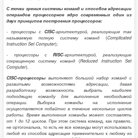
С точки зрения системы команд и способов адресации
операндов процессорное ядро современных один из
двух принципов построения процессоров:
-
процессоры с
CISC
-архитектурой, реализующие так
называемую полную систему команд
(
Complicated
Instruction Set Computer
)
;
-
процессоры с
RISC
-архитектурой, реализующие
сокращенную систему команд
(
Reduced Instruction Set
Computer
)
.
CISC-процессоры
выполняют большой набор команд с
развитыми возможностями адресации, давая
разработчику возможность выбрать наиболее
подходящую команду для выполнения необходимой
операции.
Выборка команды на исполнение
осуществляется побайтно в течение нескольких циклов
работы.
Время выполнения команды может составлять
от 1 до 12 циклов.
При этом система команд, как правило,
не ортогональна, то есть не все команды могут использовать
любой из способов адресации применительно к любому из