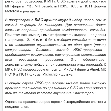
регистров процессора. К МП с CISC-архитектурой относятся
МП фирмы Intel, МП семейств НС05, НС08 и НС11 фирмы
Motorola и ряд других.
В процессорах с
RISC-архитектурой
набор исполняемых
команд сокращен до минимума. Для реализации более
сложных операций приходится комбинировать команды.
При этом все команды имеют формат фиксированной длины
(например, 12, 14 или 16 бит),
выборка команды из памяти
и ее исполнение осуществляется за один цикл
(
такт
)
синхронизации. Система команд RISC-процессора
предполагает возможность равноправного использования
всех регистров процессора.
Это обеспечивает
дополнительную гибкость при выполнении ряда операций. К
МК с RISC-процессором относятся МК AVR фирмы Atmel, МК
PIC16 и PIC17 фирмы Microchip и другие.
В общем случае RISC-процессоры имеют более высокую
производительность по сравнению с CISC МП при одной и
той же тактовой частоте внутренней магистрали.
Однако на практике вопрос оценки быстродействия сложен и
неоднозначен.