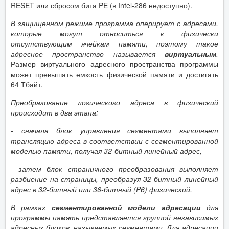
RESET или сбросом бита PE (в Intel-286 недоступно).
В защищенном режиме программа оперирует с адресами,
которые могут относиться к физически
отсутствующим ячейкам памяти, поэтому такое
адресное пространство называется
виртуальным
.
Размер виртуального адресного пространства программы
может превышать емкость физической памяти и достигать
64 Тбайт.
Преобразование логического адреса в физический
происходит в два этапа:
-
сначала блок управления сегментами выполняет
трансляцию адреса в соответствии с сегментированной
моделью памяти, получая 32-битный линейный адрес,
-
затем блок страничного преобразования выполняет
разбиение на страницы, преобразуя 32-битный линейный
адрес в 32-битный или 36-битный (P6) физический.
В рамках
сегментированной модели адресации
для
программы память представляется группой независимых
адресных блоков, называемых сегментами. Для адресации