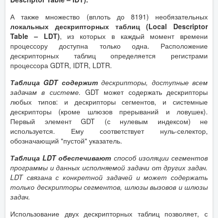
А также множество (вплоть до 8191) необязательных
локальных дескрипторных таблиц (Local Descriptor
Table – LDT)
, из которых в каждый момент времени
процессору доступна только одна. Расположение
дескрипторных таблиц определяется регистрами
процессора GDTR, IDTR, LDTR.
Таблица GDT содержит
дескрипторы, доступные всем
задачам в системе.
GDT может содержать дескрипторы
любых типов: и дескрипторы сегментов, и системные
дескрипторы (кроме шлюзов прерываний и ловушек).
Первый элемент GDT (с нулевым индексом) не
используется. Ему соответствует нуль-селектор,
обозначающий "пустой" указатель.
Таблица LDT обеспечивают
способ изоляции сегментов
программы и данных исполняемой задачи от других задач.
LDT связана с конкретной задачей и может содержать
только дескрипторы сегментов, шлюзы вызовов и шлюзы
задач.
Использование двух дескрипторных таблиц позволяет, с