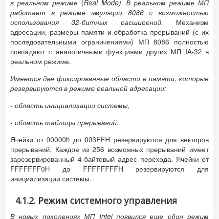
в реальном режиме
(
Real Mode). В реальном режиме МП
работает в режиме эмуляции 8086 с возможностью
использования 32-битных расширений.
Механизм
адресации, размеры памяти и обработка прерываний (с их
последовательными ограничениями) МП 8086 полностью
совпадают с аналогичными функциями других МП IA-32 в
реальном режиме.
Имеется две фиксированные области в памяти, которые
резервируются в режиме реальной адресации:
-
область инициализации системы
,
-
область таблицы прерываний.
Ячейки от 00000h до 003FFH резервируются для векторов
прерываний. Каждое из 256 возможных прерываний имеет
зарезервированный 4-байтовый адрес перехода. Ячейки от
FFFFFFF0H до FFFFFFFFH резервируются для
инициализации системы.
4.1.2. Режим системного управления
В новых поколениях МП Intel появился еще один режим