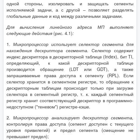
одной стороны, изолировать и защищать сегменты
исполняемой задачи, а с другой – позволяет разделять
глобальные данные и код между различными задачами.
Для вычисления линейного адреса МП выполняет
следующие действия
(рис. 4.1)
:
1.
Микропроцессор использует селектор сегмента для
нахождения дескриптора сегмента.
Селектор содержит
индекс дескриптора в дескрипторной таблице (Index), бит TI,
определяющий, к какой дескрипторной таблице
производится обращение (LDT или GDT), а также
запрашиваемые права доступа к сегменту (RPL). Если
селектор хранится в сегментном регистре, то обращение к
дескрипторным таблицам происходит только при загрузке
селектора в сегментный регистр, т. к. каждый сегментный
регистр хранит соответствующий дескриптор в программно-
недоступном ("теневом") регистре-кэше.
2.
Микропроцессор анализирует дескриптор сегмента,
контролируя права доступа (сегмент доступен с текущего
уровня привилегий) и предел сегмента (смещение не
превышает предел);