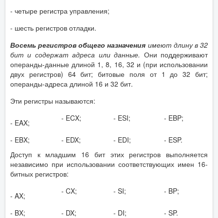
- четыре регистра управления;
- шесть регистров отладки.
Восемь регистров общего назначения
имеют длину в 32
бит и содержат адреса или данные.
Они поддерживают
операнды-данные длиной 1, 8, 16, 32 и (при использовании
двух регистров) 64 бит; битовые поля от 1 до 32 бит;
операнды-адреса длиной 16 и 32 бит.
Эти регистры называются:
‑ ECX;
‑ ESI;
‑ EBP;
‑ EAX;
‑ EBX;
‑ EDX;
‑ EDI;
‑ ESP.
Доступ к младшим 16 бит этих регистров выполняется
независимо при использовании соответствующих имен 16-
битных регистров:
‑ CX;
‑ SI;
‑ BP;
‑ AX;
‑ BX;
‑ DX;
‑ DI;
‑ SP.