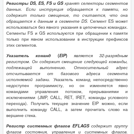
Регистры DS, ES, FS и GS
хранят селекторы сегментов
данных. Если инструкция обращается к памяти, но
содержит только смещение, то считается, что она
обращается к данным в сегменте DS.
Сегмент ES может
использоваться без явного указания в цепочечных командах.
Сегменты FS и GS используются при обращении к памяти
только при явном использовании в инструкции префиксов
этих сегментов.
Указатель команд
(
EIP
)
является 32-разрядным
регистром. Он содержит смещение следующей команды,
подлежащей выполнению. Относительный адрес
отсчитывается от базового адреса сегмента
исполняемой задачи.
Указатель команд непосредственно
недоступен программисту, но он изменяется явно
командами управления потоком, прерываниями и
исключениями (JMP, CALL, RET, IRET, команды условного
перехода). Получить текущее значение EIP можно, если
выполнить команду CALL, а затем прочитать слово на
вершине стека.
Регистр системных флагов EFLAGS
содержит группу
флагов состояния, управления и системных флагов.