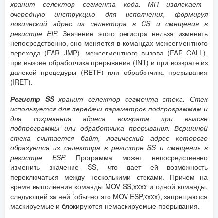
хранит селектор сегмента кода. МП извлекает
очередную инструкцию для исполнения, формируя
логический адрес из селектора в CS и смещения в
регистре EIP.
Значение этого регистра нельзя изменить
непосредственно, оно меняется в командах межсегментного
перехода (FAR JMP), межсегментного вызова (FAR CALL),
при вызове обработчика прерывания (INT) и при возврате из
далекой процедуры (RETF) или обработчика прерывания
(IRET).
Регистр SS
хранит селектор сегмента стека. Стек
используется для передачи параметров подпрограммам и
для сохранения адреса возврата при вызове
подпрограммы или обработчика прерывания. Вершиной
стека считается байт, логический адрес которого
образуется из селектора в регистре SS и смещения в
регистре ESP.
Программа может непосредственно
изменить значение SS, что дает ей возможность
переключаться между несколькими стеками. Причем на
время выполнения команды MOV SS,xxxx и одной команды,
следующей за ней (обычно это MOV ESP,xxxx), запрещаются
маскируемые и блокируются немаскируемые прерывания.