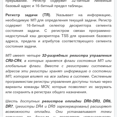
прерываний. Регистр содержит 32-битный линейный
базовый адрес и 16-битный предел таблицы.
Регистр задачи (TR)
. Указывает на информацию,
необходимую МП для определения текущей задачи. Регистр
содержит 16-битный селектор дескриптора сегмента
состояния задачи. С регистром связан программно-
недоступный кэш дескриптора TSS для хранения базового
адреса, предела и атрибутов соответствующего сегмента
состояния задачи.
МП имеет четыре
32-разрядных регистра управления
CR0-CR4
, в которых хранятся флаги состояния МП или
глобальные флаги. Вместе с регистрами системных
адресов эти регистры хранят информацию о состоянии
МП, которая влияет на все задачи в системе.
Системным
программистам регистры управления доступны только через
варианты команды MOV, которые позволяют их загружать
или сохранять в регистрах общего назначения.
Шесть доступных
регистров отладки DR0-DR3, DR6,
DR7
,
(
регистры DR4 и DR5 зарезервированы
)
расширяют
возможности отладки. Они устанавливают точки
останова по данным и позволяют устанавливать